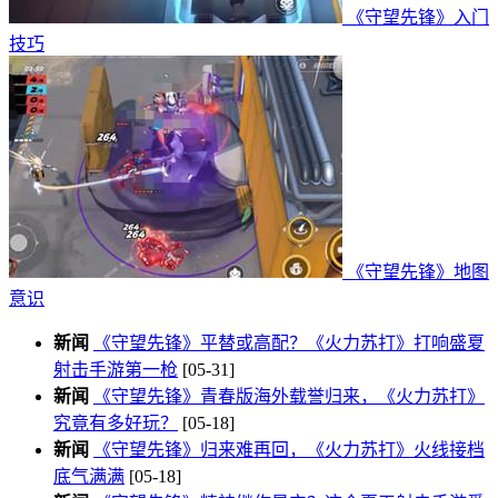
《守望先锋》入门
技巧
《守望先锋》地图
意识
新闻
《守望先锋》平替或高配？《火力苏打》打响盛夏
射击手游第一枪
[05-31]
新闻
《守望先锋》青春版海外载誉归来，《火力苏打》
究竟有多好玩？
[05-18]
新闻
《守望先锋》归来难再回，《火力苏打》火线接档
底气满满
[05-18]