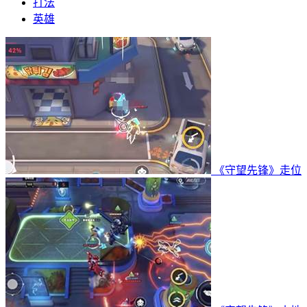
打法
英雄
《守望先锋》走位