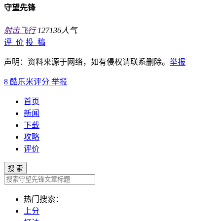
守望先锋
射击飞行
127136人气
评 价
投 稿
声明：资料来源于网络，如有侵权请联系删除。
举报
8
酷乐米评分
举报
首页
新闻
下载
攻略
评价
搜 索
热门搜索：
上分