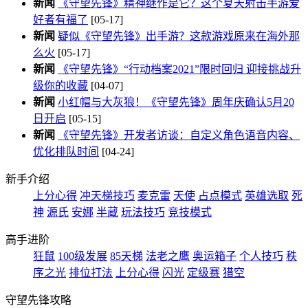
新闻
《守望先锋》精神继作是它？这个夏天射击手游爱
好者有福了
[05-17]
新闻
疑似《守望先锋》出手游？这款游戏原来在海外那
么火
[05-17]
新闻
《守望先锋》“行动档案2021”限时回归 迎接挑战升
级你的收藏
[04-07]
新闻
小红帽与大灰狼！《守望先锋》周年庆确认5月20
日开启
[05-15]
新闻
《守望先锋》开发者访谈：自定义角色语音内容、
优化排队时间
[04-24]
新手介绍
上分心得
冲天梯技巧
麦克雷
天使
占点模式
英雄选取
死
神
源氏
安娜
半蔵
玩法技巧
竞技模式
高手进阶
狂鼠
100级发展
85天梯
法老之鹰
奥运箱子
个人技巧
秩
序之光
排位打法
上分心得
闪光
定级赛
猎空
守望先锋攻略