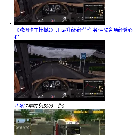
《欧洲卡车模拟2》开局/升级/经营/任务/驾驶各项经验心
得
小明
7年前
5000+
0