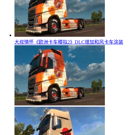
大叔情怀《欧洲卡车模拟2》DLC增加和风卡车涂装