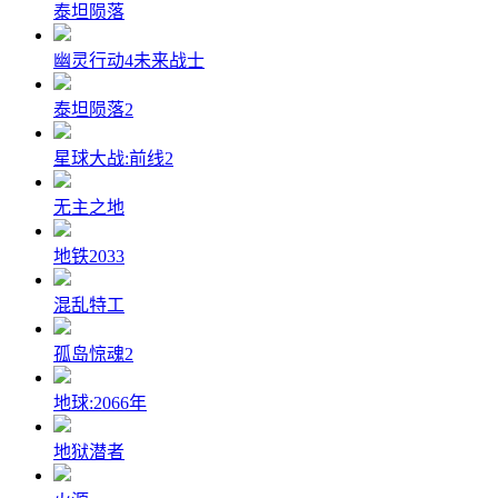
泰坦陨落
幽灵行动4未来战士
泰坦陨落2
星球大战:前线2
无主之地
地铁2033
混乱特工
孤岛惊魂2
地球:2066年
地狱潜者