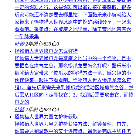
玩家可以通过蒸汽机获得强化材料，但是玩家需要提供
一定的燃料才行，这些燃料可以通过挖矿来获取，很多
玩家可能还不清楚要去哪里挖，下面酷乐米小编就给大
家带来了怪物猎人世界冰原中的挖矿路线分享，一起来
看看吧。采集点：在聚魔之地里面，除了荒地地带有六
个矿脉采集
叶修
2年前
839
0
怪物猎人世界惨爪龙怎么狩猎
怪物猎人世界惨爪龙是聚魔之地当中的一个怪物，且主
要栖息在瘴气之谷，那么惨爪龙要怎么打呢？酷乐米小
编就给大家带来了惨爪龙的狩猎方法一览，感兴趣的小
伙伴快来一起往下看看吧。怪物猎人世界惨爪龙怎么狩
猎1、首先玩家需先来到惨爪龙的活动区域瘴气之谷，然
后需从11区向下走寻找它；2、找到后需要攻击它，而惨
爪龙的
叶修
2年前
884
0
怪物猎人世界力量之护符获取
怪物猎人世界力量之护符获得方法：解锁条件：首先，
你需要达到游戏中的某个进度点，通常是完成主线任务