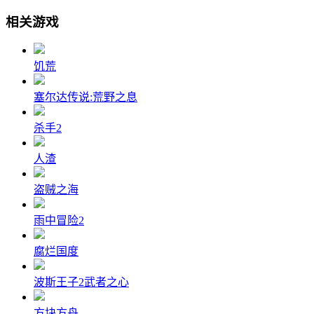
相关游戏
饥荒
塞尔达传说:荒野之息
杀手2
人渣
盗贼之海
雨中冒险2
腐烂国度
波斯王子2武者之心
方块方舟