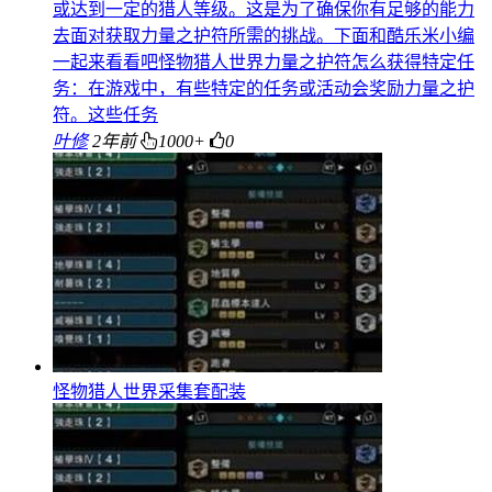
或达到一定的猎人等级。这是为了确保你有足够的能力
去面对获取力量之护符所需的挑战。下面和酷乐米小编
一起来看看吧怪物猎人世界力量之护符怎么获得特定任
务：在游戏中，有些特定的任务或活动会奖励力量之护
符。这些任务
叶修
2年前
1000+
0
怪物猎人世界采集套配装