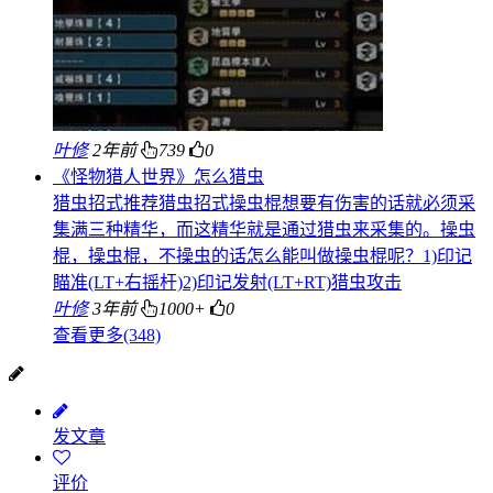
叶修
2年前
739
0
《怪物猎人世界》怎么猎虫
猎虫招式推荐猎虫招式操虫棍想要有伤害的话就必须采
集满三种精华，而这精华就是通过猎虫来采集的。操虫
棍，操虫棍，不操虫的话怎么能叫做操虫棍呢？1)印记
瞄准(LT+右摇杆)2)印记发射(LT+RT)猎虫攻击
叶修
3年前
1000+
0
查看更多(348)
发文章
评价