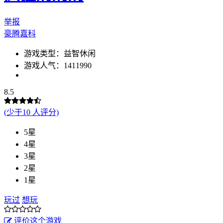
举报
豪腾嘉科
游戏类型：益智休闲
游戏人气：1411990
8.5
(少于10 人评分)
5星
4星
3星
2星
1星
玩过
想玩
评价这个游戏