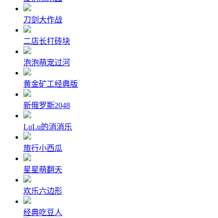
刀剑大作战
二店长打砖块
泡泡萌宠过河
黄金矿工经典版
新俄罗斯2048
LuLu的消消乐
旅行小西瓜
星星萌翻天
欢乐六边形
经典吃豆人