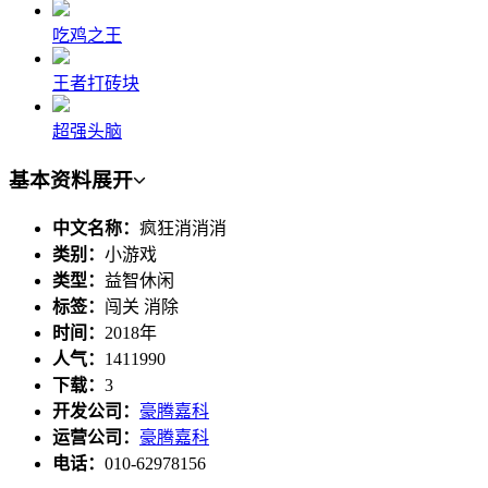
吃鸡之王
王者打砖块
超强头脑
基本资料
展开
中文名称：
疯狂消消消
类别：
小游戏
类型：
益智休闲
标签：
闯关 消除
时间：
2018年
人气：
1411990
下载：
3
开发公司：
豪腾嘉科
运营公司：
豪腾嘉科
电话：
010-62978156