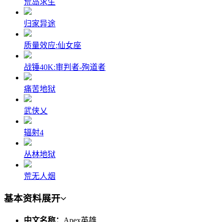
荒岛求生
归家异途
质量效应:仙女座
战锤40K:审判者-殉道者
痛苦地狱
武侠乂
辐射4
丛林地狱
荒无人烟
基本资料
展开
中文名称：
Apex英雄