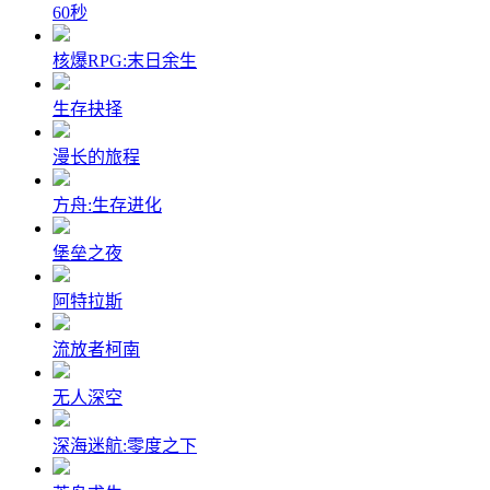
60秒
核爆RPG:末日余生
生存抉择
漫长的旅程
方舟:生存进化
堡垒之夜
阿特拉斯
流放者柯南
无人深空
深海迷航:零度之下