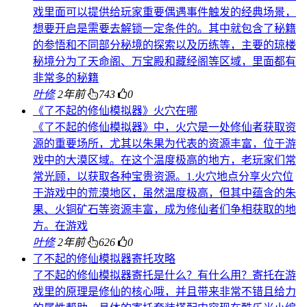
戏里面可以提供给玩家重要偶遇事件触发的经典场景，
想要开启是需要去解锁一定条件的。其中就包含了秘籍
的参悟和不同部分秘境的探索以及历练等，主要的琼楼
秘境分为了天命阁、万宝殿和藏经阁等区域，里面都有
非常多的秘籍
叶修
2年前
743
0
《了不起的修仙模拟器》火穴在哪
《了不起的修仙模拟器》中，火穴是一处修仙者获取资
源的重要场所，尤其以朱果为代表的资源丰富，位于游
戏中的大漠区域。在这个温度极高的地方，老玩家们常
常光顾，以获取各种宝贵资源。1.火穴地点分享火穴位
于游戏中的荒漠地区，虽然温度极高，但其中蕴含的朱
果、火铜矿石等资源丰富，成为修仙者们争相获取的地
方。在游戏
叶修
2年前
626
0
了不起的修仙模拟器寄托攻略
了不起的修仙模拟器寄托是什么？有什么用？寄托在游
戏里的原理是修仙的核心哦，并且带来非常不错且给力