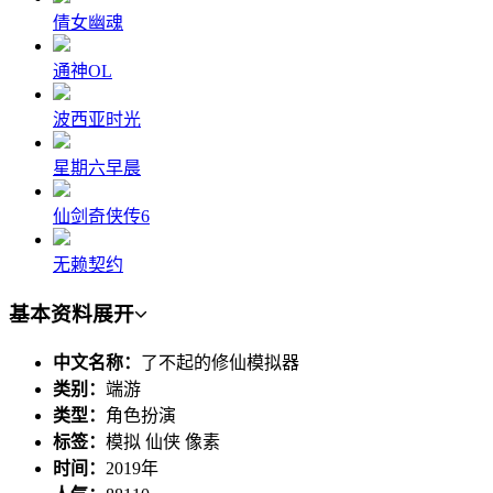
倩女幽魂
通神OL
波西亚时光
星期六早晨
仙剑奇侠传6
无赖契约
基本资料
展开
中文名称：
了不起的修仙模拟器
类别：
端游
类型：
角色扮演
标签：
模拟 仙侠 像素
时间：
2019年