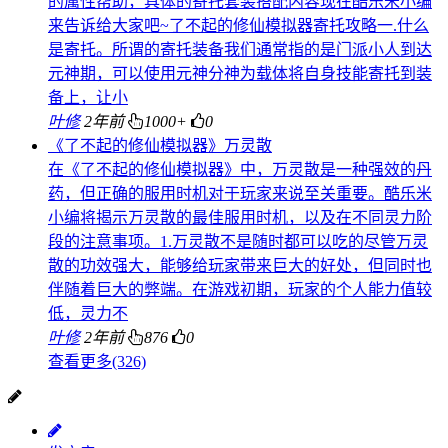
的属性帮助，具体的寄托套装搭配内容现在酷乐米小编
来告诉给大家吧~了不起的修仙模拟器寄托攻略一.什么
是寄托。所谓的寄托装备我们通常指的是门派小人到达
元神期，可以使用元神分神为载体将自身技能寄托到装
备上，让小
叶修
2年前
1000+
0
《了不起的修仙模拟器》万灵散
在《了不起的修仙模拟器》中，万灵散是一种强效的丹
药，但正确的服用时机对于玩家来说至关重要。酷乐米
小编将揭示万灵散的最佳服用时机，以及在不同灵力阶
段的注意事项。1.万灵散不是随时都可以吃的尽管万灵
散的功效强大，能够给玩家带来巨大的好处，但同时也
伴随着巨大的弊端。在游戏初期，玩家的个人能力值较
低，灵力不
叶修
2年前
876
0
查看更多(326)