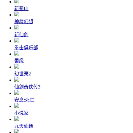
新蜀山
神舞幻想
新仙剑
拳击俱乐部
蜀缘
幻世录2
仙剑奇侠传3
安息:死亡
小说家
九天仙缘