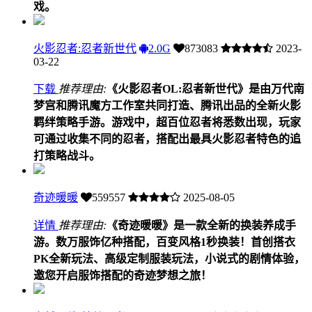
戏。
火影忍者:忍者新世代
2.0G
873083
2023-
03-22
下载
推荐理由:
《火影忍者OL:忍者新世代》是由万代南
梦宫和腾讯魔方工作室共同打造、腾讯出品的全新火影
羁绊策略手游。游戏中，超百位忍者将悉数出现，玩家
可通过收集不同的忍者，搭配出最具火影忍者特色的追
打策略战斗。
奇迹暖暖
559557
2025-08-05
详情
推荐理由:
《奇迹暖暖》是一款全新的换装养成手
游。数万服饰亿种搭配，百变风格1秒换装！首创搭衣
PK全新玩法、高级定制服装玩法，小说式的剧情体验，
邀您开启服饰搭配的奇迹梦想之旅！