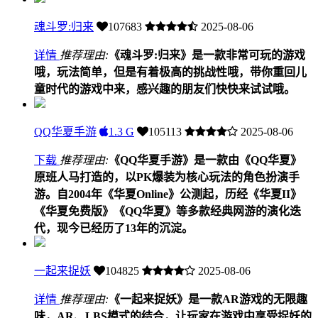
魂斗罗:归来
107683
2025-08-06
详情
推荐理由:
《魂斗罗:归来》是一款非常可玩的游戏
哦，玩法简单，但是有着极高的挑战性哦，带你重回儿
童时代的游戏中来，感兴趣的朋友们快快来试试哦。
QQ华夏手游
1.3 G
105113
2025-08-06
下载
推荐理由:
《QQ华夏手游》是一款由《QQ华夏》
原班人马打造的，以PK爆装为核心玩法的角色扮演手
游。自2004年《华夏Online》公测起，历经《华夏II》
《华夏免费版》《QQ华夏》等多款经典网游的演化迭
代，现今已经历了13年的沉淀。
一起来捉妖
104825
2025-08-06
详情
推荐理由:
《一起来捉妖》是一款AR游戏的无限趣
味，AR、LBS模式的结合，让玩家在游戏中享受捉妖的