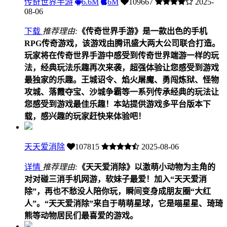
传奇世界手游
6.6M
6M
109667
2025-
08-06
下载
推荐理由:
《传奇世界手游》是一款出色的手机
RPG传奇游戏，该游戏由腾讯盛大两大公司联合打造。
玩家将在传奇世界手游中感受到传奇世界端游一样的玩
法，经典玩法乐趣再次来袭，超强体验让您感受到游戏
最独家的乐趣。王城诏令、焰火屠魔、勇闯炼狱、怪物
攻城、落霞夺宝、沙城争霸等一系列传承经典的玩法让
您感受到游戏最佳乐趣！本站提供游戏多平台版本下
载，感兴趣的玩家赶快来体验吧！
天天爱消除
107815
2025-08-06
详情
推荐理由:
《天天爱消除》以激萌小动物为主角的
对对碰三消手机网游，软妹子最爱！加入“天天爱消
除”，再也不愁没人陪你玩，瞬间变身成朋友圈“大红
人”。“天天爱消除”来自于萌萌星球，它是喵星星、琦琦
熊等动物居民们最喜爱的游戏。