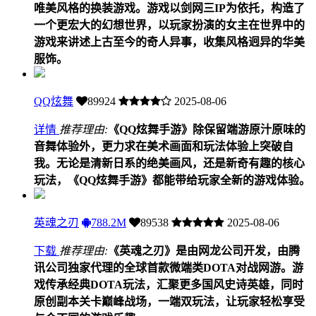
唯美风格的换装游戏。游戏以剑网三IP为依托，构造了
一个更宏大的幻想世界，以玩家扮演的女主在世界中的
游戏来讲述上古至今的奇人异事，收集风格迥异的华美
服饰。
QQ炫舞
89924
2025-08-06
详情
推荐理由:
《QQ炫舞手游》除保留端游原汁原味的
音舞体验外，更力求在美术画面和玩法体验上突破自
我。无论是清新日系的绝美画风，还是新奇有趣的核心
玩法，《QQ炫舞手游》都能带给玩家全新的游戏体验。
英魂之刃
788.2M
89538
2025-08-06
下载
推荐理由:
《英魂之刃》是由网龙公司开发，由腾
讯公司独家代理的全球首款微端类DOTA对战网游。游
戏传承经典DOTA玩法，汇聚更多国风史诗英雄，同时
原创副本关卡巅峰战场，一端双玩法，让玩家轻松享受