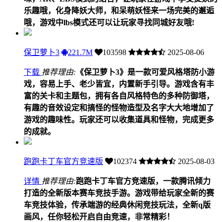
乐趣哦，化身降妖大师，和呆萌妖怪来一场完美的邂逅
哦，游戏中lbs模式还可以让玩家寻找同城好友哦!
保卫萝卜3
221.7M
103598
2025-08-06
下载
推荐理由:
《保卫萝卜3》是一款可爱风格塔防小游
戏，容易上手、老少皆宜，内置新手引导。游戏含有丰
富的关卡和主题包，拥有各自风格特色的多种防御塔，
有趣的音效设定和搞怪的怪物造型及名字大大地增加了
游戏的趣味性。玩家还可以收集道具和怪物，完成更多
的成就。
跑跑卡丁车官方竞速版
102374
2025-08-03
详情
推荐理由:
跑跑卡丁车官方竞速版，一款腾讯倾力
打造的全新版本赛车竞技手游。游戏带给玩家全新的赛
车竞技体验，传承端游的经典休闲竞技玩法，全新q版
画风，任你轻松开启自由竞速，非常精彩！