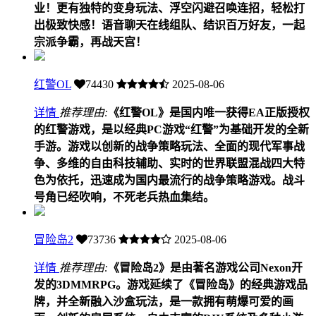
业！更有独特的变身玩法、浮空闪避召唤连招，轻松打
出极致快感！语音聊天在线组队、结识百万好友，一起
宗派争霸，再战天宫！
红警OL
74430
2025-08-06
详情
推荐理由:
《红警OL》是国内唯一获得EA正版授权
的红警游戏，是以经典PC游戏“红警”为基础开发的全新
手游。游戏以创新的战争策略玩法、全面的现代军事战
争、多维的自由科技辅助、实时的世界联盟混战四大特
色为依托，迅速成为国内最流行的战争策略游戏。战斗
号角已经吹响，不死老兵热血集结。
冒险岛2
73736
2025-08-06
详情
推荐理由:
《冒险岛2》是由著名游戏公司Nexon开
发的3DMMRPG。游戏延续了《冒险岛》的经典游戏品
牌，并全新融入沙盒玩法，是一款拥有萌爆可爱的画