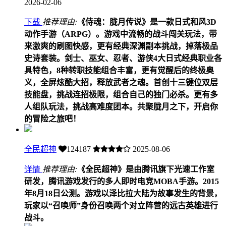
2026-02-06
下载
推荐理由:
《侍魂：胧月传说》是一款日式和风3D
动作手游（ARPG）。游戏中流畅的战斗闯关玩法，带
来激爽的刷图快感，更有经典深渊副本挑战，掉落极品
史诗套装。剑士、巫女、忍者、游侠4大日式经典职业各
具特色，8种转职技能组合丰富，更有觉醒后的终极奥
义，全屏炫酷大招，释放武者之魂。首创十三键位双层
技能盘，挑战连招极限，组合自己的独门必杀。更有多
人组队玩法，挑战高难度团本。共聚胧月之下，开启你
的冒险之旅吧！
全民超神
124187
2025-08-06
详情
推荐理由:
《全民超神》是由腾讯旗下光速工作室
研发，腾讯游戏发行的多人即时电竞MOBA手游。2015
年8月18日公测。游戏以泽比拉大陆为故事发生的背景，
玩家以“召唤师”身份召唤两个对立阵营的远古英雄进行
战斗。