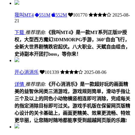
我叫MT4
551M
552M
101770
2025-08-
21
下载
推荐理由:
《我叫MT4》是一款MT系列正版IP授
权，大型西方魔幻3DMMORPG手游，360°自由飞行，
全新大世界剧情跌宕起伏。八大职业、天赋自由组合，
史诗副本开团打boss，等你来！
开心消消乐
101339
2025-08-06
详情
推荐理由:
《开心消消乐》是一款超好玩的画面精
美的益智休闲类三消游戏，游戏规则简单，滑动手指让
三个及以上的同色小动物横竖相连即可消除，完成每关
的指定消除目标即可过关。游戏手机版在保留网页版精
心设计的关卡基础上，画面更精美、效果更流畅、特效
更华丽，让您随时随地都能享受到超越网页版的乐趣!