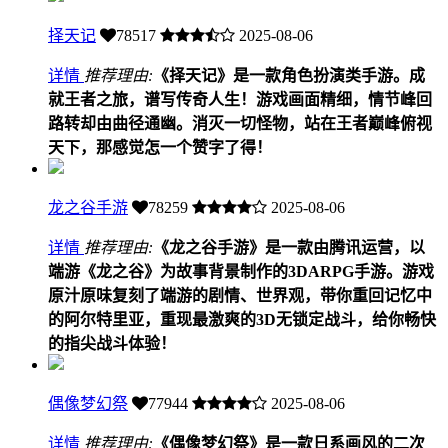
择天记
78517
2025-08-06
详情
推荐理由:
《择天记》是一款角色扮演类手游。成
就王者之旅，谱写传奇人生！游戏画面精细，情节峰回
路转却由曲径通幽。消灭一切怪物，站在王者巅峰俯视
天下，那感觉怎一个赞字了得！
龙之谷手游
78259
2025-08-06
详情
推荐理由:
《龙之谷手游》是一款由腾讯运营，以
端游《龙之谷》为故事背景制作的3DARPG手游。游戏
原汁原味复刻了端游的剧情、世界观，带你重回记忆中
的阿尔特里亚，重现最激爽的3D无锁定战斗，给你畅快
的指尖战斗体验！
偶像梦幻祭
77944
2025-08-06
详情
推荐理由:
《偶像梦幻祭》是一款日系画风的二次