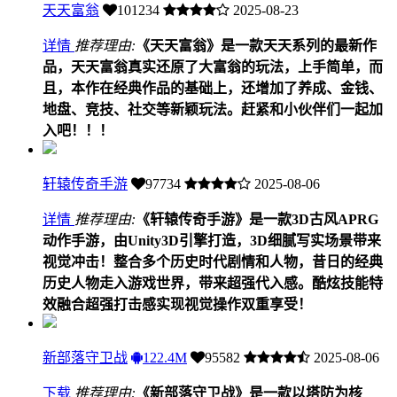
天天富翁
101234
2025-08-23
详情
推荐理由:
《天天富翁》是一款天天系列的最新作
品，天天富翁真实还原了大富翁的玩法，上手简单，而
且，本作在经典作品的基础上，还增加了养成、金钱、
地盘、竞技、社交等新颖玩法。赶紧和小伙伴们一起加
入吧！！！
轩辕传奇手游
97734
2025-08-06
详情
推荐理由:
《轩辕传奇手游》是一款3D古风APRG
动作手游，由Unity3D引擎打造，3D细腻写实场景带来
视觉冲击！整合多个历史时代剧情和人物，昔日的经典
历史人物走入游戏世界，带来超强代入感。酷炫技能特
效融合超强打击感实现视觉操作双重享受！
新部落守卫战
122.4M
95582
2025-08-06
下载
推荐理由:
《新部落守卫战》是一款以塔防为核