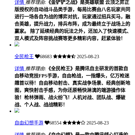
详情
推荐理由:
《金铲铲之战》是英雄联盟 云顶之弈正
版授权的自动战斗品类手游，每局比赛由八名玩家共同
进行一场各自为战的博弈对抗，玩家通过招兵买马，融
合英雄，提升战力，排兵布阵，成为最终立于战场上的
赢家。 除了延续经典的玩法之外，还加入了快速模式、
双人模式及阵容挑战赛等更多精彩内容，赶紧体验！
全民枪王
68683
2025-08-23
详情
推荐理由:
《全民枪王》是腾讯自主研发的首款自
由移动竞技FPS手游，自由枪战，一指爆头，亿万枪迷
翘首以待！自由移动射击、真实战争场景、经典创新地
图，爽快射击手感，为你还原畅快淋漓的端游操作体
验！枪林弹雨、战火纷飞！人机对战、团队战、爆破
战、个人战、战战精彩！
自由幻想手游
68554
2025-08-23
详情
推荐理由:
《自由幻想》是一款由腾讯倾心打造的