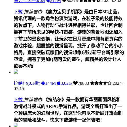
魔力宝贝手机版
211M
80274
2025-08-06
下载
推荐理由:
《魔力宝贝手机版》是由日本SE出品，
腾讯代理的一款角色扮演类游戏，在粒子级的技能特效
的妆点下，人物行动与战斗进程相得益彰，也让回合制
拥有了前所未见的畅快打击感。游戏的背景地图还加入
了前卫的昼夜变换，让玩家在日月更迭中拥有更真实的
游戏体验，超震撼的视觉呈现，抛开了移动平台的小小
格局，直接突破玩家们的视觉想象!通过新平台新引擎的
塑造，拥有了更加Q萌可爱的造型，超精美的设计让人
欲罢不能!
拉结尔(0.1折)
144M
3.02G
78883
2024-
07-15
下载
推荐理由:
《拉结尔》是一款拥有华丽画面风格和
激情战斗模式的ARPG手游作品，游戏全新打造出了一
个顶级庞大的幻想世界，在这里你可以不断展开热血刺
激的冒险和战斗，快来下载游戏一起体验吧！