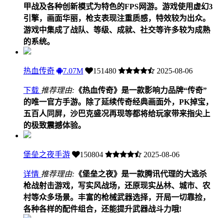
甲战及各种创新模式为特色的FPS网游。游戏使用虚幻3
引擎，画面华丽，枪支表现注重质感，特效较为出众。
游戏中集成了战队、等级、成就、社交等许多较为成熟
的系统。
热血传奇
7.07M
151480
2025-08-06
下载
推荐理由:
《热血传奇》是一款影响力品牌“传奇”
的唯一官方手游。除了延续传奇经典画面外，PK掉宝，
五百人同屏，沙巴克盛况再现等都将给玩家带来指尖上
的极致震撼体验。
堡垒之夜手游
150804
2025-08-06
详情
推荐理由:
《堡垒之夜》是一款腾讯代理的大逃杀
枪战射击游戏，写实风战场，还原现实丛林、城市、农
村等众多场景。丰富的枪械武器选择，开局一切靠捡，
各种各样的配件组合，还能提升武器战斗力哦!