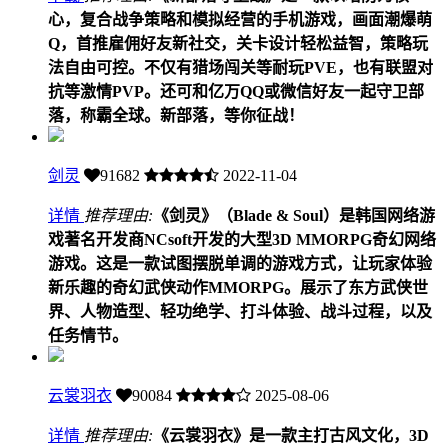
心，复合战争策略和模拟经营的手机游戏，画面潮爆萌
Q，首推雇佣好友新社交，关卡设计轻松益智，策略玩
法自由可控。不仅有猎场闯关等耐玩PVE，也有联盟对
抗等激情PVP。还可和亿万QQ或微信好友一起守卫部
落，称霸全球。新部落，等你征战！
剑灵
91682
2022-11-04
详情
推荐理由:
《剑灵》（Blade & Soul）是韩国网络游
戏著名开发商NCsoft开发的大型3D MMORPG奇幻网络
游戏。这是一款试图摆脱单调的游戏方式，让玩家体验
新乐趣的奇幻武侠动作MMORPG。展示了东方武侠世
界、人物造型、轻功绝学、打斗体验、战斗过程，以及
任务情节。
云裳羽衣
90084
2025-08-06
详情
推荐理由:
《云裳羽衣》是一款主打古风文化，3D