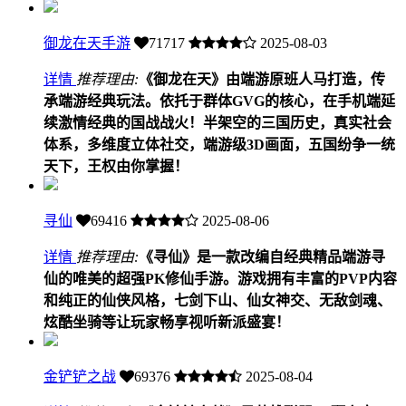
御龙在天手游
71717
2025-08-03
详情
推荐理由:
《御龙在天》由端游原班人马打造，传
承端游经典玩法。依托于群体GVG的核心，在手机端延
续激情经典的国战战火！半架空的三国历史，真实社会
体系，多维度立体社交，端游级3D画面，五国纷争一统
天下，王权由你掌握！
寻仙
69416
2025-08-06
详情
推荐理由:
《寻仙》是一款改编自经典精品端游寻
仙的唯美的超强PK修仙手游。游戏拥有丰富的PVP内容
和纯正的仙侠风格，七剑下山、仙女神交、无敌剑魂、
炫酷坐骑等让玩家畅享视听新派盛宴！
金铲铲之战
69376
2025-08-04