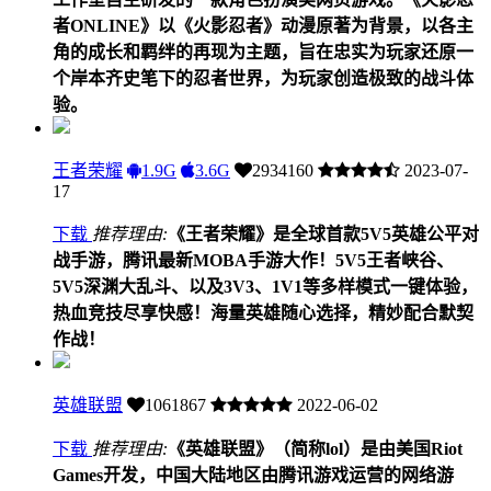
者ONLINE》以《火影忍者》动漫原著为背景，以各主
角的成长和羁绊的再现为主题，旨在忠实为玩家还原一
个岸本齐史笔下的忍者世界，为玩家创造极致的战斗体
验。
王者荣耀
1.9G
3.6G
2934160
2023-07-
17
下载
推荐理由:
《王者荣耀》是全球首款5V5英雄公平对
战手游，腾讯最新MOBA手游大作！5V5王者峡谷、
5V5深渊大乱斗、以及3V3、1V1等多样模式一键体验，
热血竞技尽享快感！海量英雄随心选择，精妙配合默契
作战！
英雄联盟
1061867
2022-06-02
下载
推荐理由:
《英雄联盟》（简称lol）是由美国Riot
Games开发，中国大陆地区由腾讯游戏运营的网络游