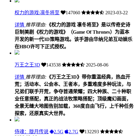
权力的游戏:凛冬将至
147060
2023-03-22
详情
推荐理由:
《权力的游戏 凛冬将至》是以传奇史诗
巨制美剧《权力的游戏》（Game Of Thrones）为蓝本
开发的新一代3D策略游戏。该手游由华纳兄弟互动娱乐
在HBO许可下正式授权。
万王之王3D
143538
2025-08-06
详情
推荐理由:
《万王之王3D》带你重温经典，热血开
荒；活动本、公会本、王者本，多重难度多种玩法，与
兄弟们联手开荒，争夺首通荣耀；四大种族、二十种职
业任意搭配，真正的战法牧策略搭配；顶级魔幻画面，
全景无缝大地图告别加载，360度自由飞行，上千种任务
探索，还原真实大世界。
侍魂：胧月传说
2.5G
2.7G
132293