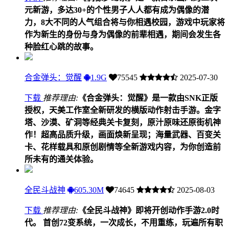
元新游，多达30+的个性男子人人都有成为偶像的潜
力，8大不同的人气组合将与你相遇校园，游戏中玩家将
作为新生的身份与身为偶像的前辈相遇，期间会发生各
种脸红心跳的故事。
合金弹头：觉醒
1.9G
75545
2025-07-30
下载
推荐理由:
《合金弹头：觉醒》是一款由SNK正版
授权，天美工作室全新研发的横版动作射击手游。金字
塔、沙漠、矿洞等经典关卡复刻，原汁原味还原街机神
作！超高品质升级，画面焕新呈现；海量武器、百变关
卡、花样载具和原创剧情等全新游戏内容，为你创造前
所未有的通关体验。
全民斗战神
605.30M
74645
2025-08-03
下载
推荐理由:
《全民斗战神》即将开创动作手游2.0时
代。 首创72变系统，一次成长，不用重练，玩遍所有职