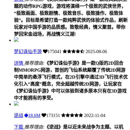
题的动作RPG游戏，游戏将演绎一个极致的武侠世界，
“极致画面、极致剧情、极致音乐、极致操作、极致体
验”。目标是希望打造一款纯粹武侠的体验式作品，刷新
玩家对中国手游的品质感。致敬经典，情义聚首。带你
梦回宋金战场，再战情义江湖!
梦幻诛仙手游
175041
2025-08-06
详情
推荐理由:
《梦幻诛仙手游》是一款Q版的2D回合
制MMORPG网游，首创的飞仙系统颠覆了传统2D网游
中简单的悬浮飞行模式，在2D引擎中通过3D飞行技术优
化引入“高度”概念，完全超越传统2D网游，让玩家在
《梦幻诛仙手游》中可以体验到诸多原本只有在3D游戏
中才能拥有的享受。
逆战
18.6M
173151
2022-11-04
下载
推荐理由:
《逆战》是以近未来战争为主题、以机