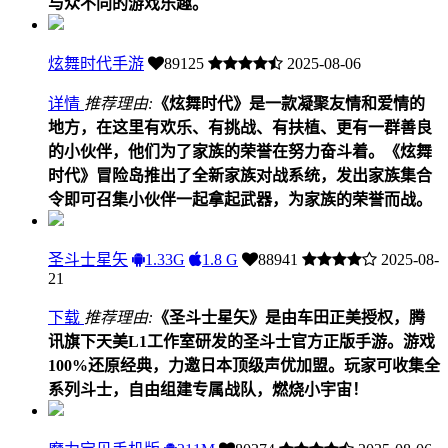
与众不同的游戏乐趣。
炫舞时代手游
89125
2025-08-06
详情
推荐理由:
《炫舞时代》是一款凝聚友情和爱情的
地方，在这里有欢乐、有挑战、有扶植、更有一群善良
的小伙伴，他们为了家族的荣誉在努力奋斗着。《炫舞
时代》冒险岛推出了全新家族对战系统，发出家族集合
令即可召集小伙伴一起拿起武器，为家族的荣誉而战。
圣斗士星矢
1.33G
1.8 G
88941
2025-08-
21
下载
推荐理由:
《圣斗士星矢》是由车田正美授权，腾
讯旗下天美L1工作室研发的圣斗士官方正版手游。游戏
100%还原经典，力邀日本顶级声优加盟。玩家可收集全
系列斗士，自由组建专属战队，燃烧小宇宙！