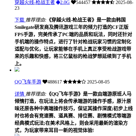
穿越火线-枪战王者
2.0G
544457
2025-08-
23
下载
推荐理由:
《穿越火线-枪战王者》是一款由韩国
Smilegate研发商及腾讯游戏三年的倾力打造的CF正版
FPS手游，完美传承了PC端的品质和玩法，同时还针对
手机端的操作特点，进行了针对枪战玩家习惯的定制化
适配与优化，让玩家能够在手机上真正享受枪战游戏带
来的乐趣和快感，将三亿鼠标的枪战梦想延续到了手机
上。
QQ飞车手游
488617
2025-08-05
详情
推荐理由:
《QQ飞车手游》是一款由端游原班人马
倾情打造，在玩法上将会传承端游的操作手感，原汁原
味还原各种中高端操作技巧，保证其操作深度;初步上线
时也将会有竞速赛、道具赛、排位赛、剧情模式等端游
经典模式玩法;在美术风格上，则会采用最新的渲染方
式，为玩家带来耳目一新的视觉体验!