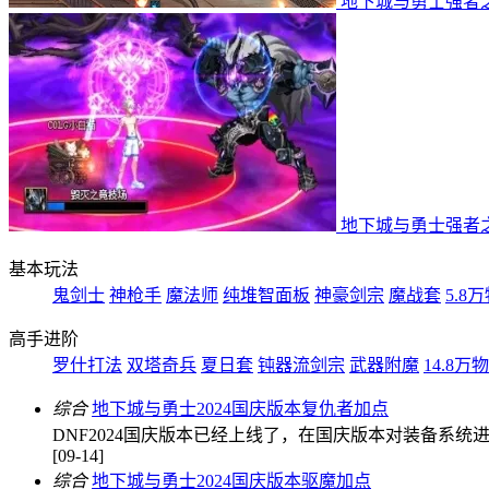
地下城与勇士强者
地下城与勇士强者
基本玩法
鬼剑士
神枪手
魔法师
纯堆智面板
神豪剑宗
魔战套
5.8
高手进阶
罗什打法
双塔奇兵
夏日套
钝器流剑宗
武器附魔
14.8万
综合
地下城与勇士2024国庆版本复仇者加点
DNF2024国庆版本已经上线了，在国庆版本对装备系
[09-14]
综合
地下城与勇士2024国庆版本驱魔加点