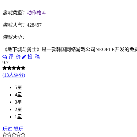
游戏类型：
动作格斗
游戏人气：
428457
游戏大小：
《地下城与勇士》是一款韩国网络游戏公司NEOPLE开发的免
评 价
投 稿
9.7
(13人评分)
5星
4星
3星
2星
1星
玩过
想玩