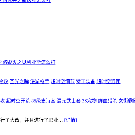
之路迷失之斯塔克怎么打
之路毁灭之贝利亚斯怎么打
万物攻
圣光之眸
漫游枪手
超时空细节
特工装备
超时空混团
物攻
超时空开荒
85级史诗套
混元武士套
3S宠物
鲜血猎杀
女街霸
统进行了大改，并且进行了职业…
[详情]