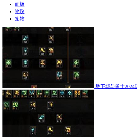
面板
物攻
宠物
地下城与勇士202