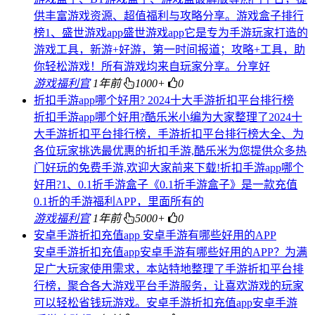
供丰富游戏资源、超值福利与攻略分享。游戏盒子排行
榜1、盛世游戏app盛世游戏app它是专为手游玩家打造的
游戏工具，新游+好游，第一时间报道；攻略+工具，助
你轻松游戏！所有游戏均来自玩家分享。分享好
游戏福利官
1年前
1000+
0
折扣手游app哪个好用? 2024十大手游折扣平台排行榜
折扣手游app哪个好用?酷乐米小编为大家整理了2024十
大手游折扣平台排行榜，手游折扣平台排行榜大全、为
各位玩家挑选最优惠的折扣手游,酷乐米为您提供众多热
门好玩的免费手游,欢迎大家前来下载!折扣手游app哪个
好用?1、0.1折手游盒子《0.1折手游盒子》是一款充值
0.1折的手游福利APP，里面所有的
游戏福利官
1年前
5000+
0
安卓手游折扣充值app 安卓手游有哪些好用的APP
安卓手游折扣充值app安卓手游有哪些好用的APP？为满
足广大玩家使用需求，本站特地整理了手游折扣平台排
行榜，聚合各大游戏平台手游服务，让喜欢游戏的玩家
可以轻松省钱玩游戏。安卓手游折扣充值app安卓手游