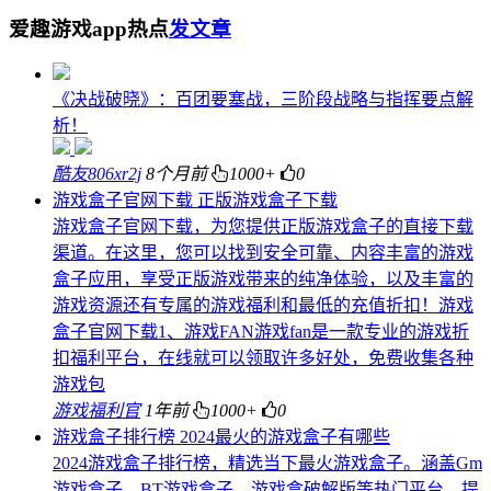
爱趣游戏app热点
发文章
《决战破晓》：百团要塞战，三阶段战略与指挥要点解
析！
酷友806xr2j
8个月前
1000+
0
游戏盒子官网下载 正版游戏盒子下载
游戏盒子官网下载，为您提供正版游戏盒子的直接下载
渠道。在这里，您可以找到安全可靠、内容丰富的游戏
盒子应用，享受正版游戏带来的纯净体验，以及丰富的
游戏资源还有专属的游戏福利和最低的充值折扣！游戏
盒子官网下载1、游戏FAN游戏fan是一款专业的游戏折
扣福利平台，在线就可以领取许多好处，免费收集各种
游戏包
游戏福利官
1年前
1000+
0
游戏盒子排行榜 2024最火的游戏盒子有哪些
2024游戏盒子排行榜，精选当下最火游戏盒子。涵盖Gm
游戏盒子、BT游戏盒子、游戏盒破解版等热门平台，提