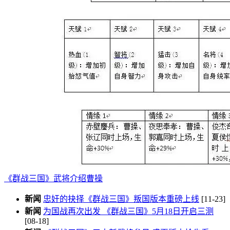
《群战三国》武将介绍曹操
新闻
忠奸的抉择《群战三国》叛国版本重磅上线
[11-23]
新闻
为国战再次出发 《群战三国》5月18日开启三测
[08-18]