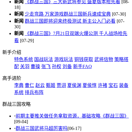
新闻
《群战三国》三大新武将参见 盛夏版本抢先看
[08-
18]
新闻
少走弯路 万家游戏群战三国新兵速成宝典
[07-30]
新闻
群战三国即将迎来终极测试 新主公入门必看
[07-
30]
新闻
《群战三国》7月21日双端火爆公测 千人战场抢先
看
[07-29]
新手介绍
特色系统
国战玩法
游戏玩法
铜钱获取
武将信物
策略搭
配
关羽
曹操
张飞
孙权
刘备
新手FAQ
高手进阶
李典
曹仁
赵云
甄姬
贾诩
夏侯渊
夏侯惇
许褚
宝石
装备
系统
排兵布阵
群战三国攻略
·
前期主要推关做任务拿取资源，基础攻略《群战三国》
[09-04]
·
群战三国武将马超厉害吗
[06-17]