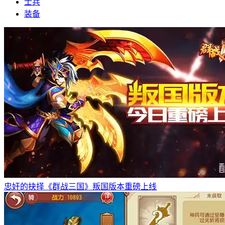
士兵
装备
忠奸的抉择《群战三国》叛国版本重磅上线