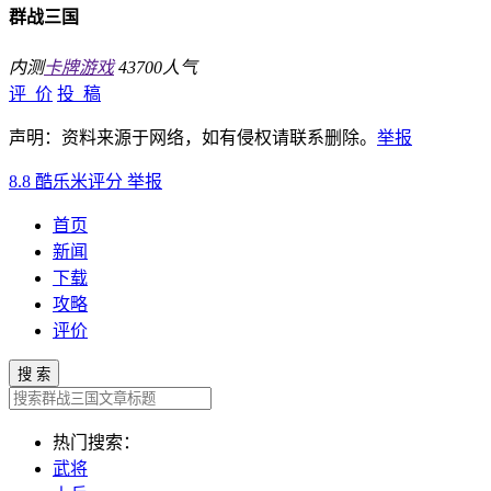
群战三国
内测
卡牌游戏
43700人气
评 价
投 稿
声明：资料来源于网络，如有侵权请联系删除。
举报
8.8
酷乐米评分
举报
首页
新闻
下载
攻略
评价
搜 索
热门搜索：
武将