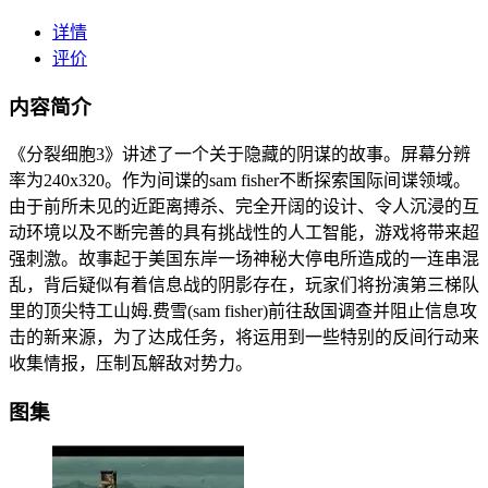
详情
评价
内容简介
《分裂细胞3》讲述了一个关于隐藏的阴谋的故事。屏幕分辨
率为240x320。作为间谍的sam fisher不断探索国际间谍领域。
由于前所未见的近距离搏杀、完全开阔的设计、令人沉浸的互
动环境以及不断完善的具有挑战性的人工智能，游戏将带来超
强刺激。故事起于美国东岸一场神秘大停电所造成的一连串混
乱，背后疑似有着信息战的阴影存在，玩家们将扮演第三梯队
里的顶尖特工山姆.费雪(sam fisher)前往敌国调查并阻止信息攻
击的新来源，为了达成任务，将运用到一些特别的反间行动来
收集情报，压制瓦解敌对势力。
图集