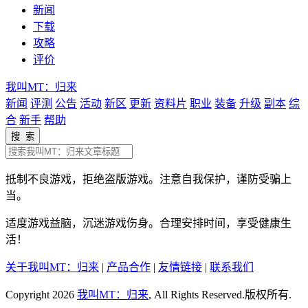
新闻
下载
攻略
评价
我叫MT：归来
新闻
评测
公告
活动
新区
更新
资料片
职业
装备
升级
副本
综
合
新手
帮助
搜 索
抵制不良游戏，拒绝盗版游戏。注意自我保护，谨防受骗上
当。
适度游戏益脑，沉迷游戏伤身。合理安排时间，享受健康生
活！
关于我叫MT：归来
|
产品合作
|
友情链接
|
联系我们
Copyright 2026
我叫MT：归来
, All Rights Reserved.版权所有.