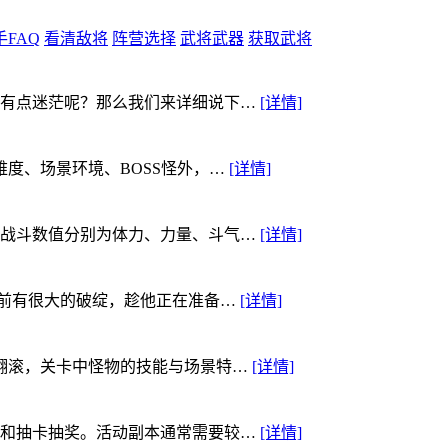
手FAQ
看清敌将
阵营选择
武将武器
获取武将
有点迷茫呢？那么我们来详细说下…
[详情]
度、场景环境、BOSS怪外，…
[详情]
战斗数值分别为体力、力量、斗气…
[详情]
展前有很大的破绽，趁他正在准备…
[详情]
翻滚，关卡中怪物的技能与场景特…
[详情]
和抽卡抽奖。活动副本通常需要较…
[详情]