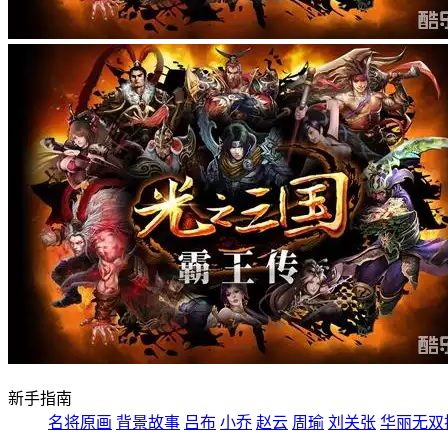
新手指南
名将原画
背景故事
吕布
小乔
赵云
周瑜
刘关张
华丽无双