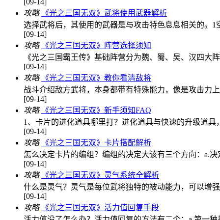
[09-14]
攻略
《光之三国无双》武将使用武器解析
选择武将后，其使用的武器是与攻击特色息息相关的。1
[09-14]
攻略
《光之三国无双》阵营选择须知
《光之三国霸王传》基础阵营分为魏、蜀、吴、汉四大阵
[09-14]
攻略
《光之三国无双》教你看清敌将
战斗介绍敌方武将，本身都带有特殊能力，像是攻击力上
[09-14]
攻略
《光之三国无双》新手须知FAQ
1、卡片的进化道具哪里打？进化道具与快速的升级道具
[09-14]
攻略
《光之三国无双》卡片搭配解析
怎么决定卡片的编组？编组的决定大该有三个方向：a.
[09-14]
攻略
《光之三国无双》灵气系统全解析
什么是灵气？灵气是每位武将独特的被动能力，可以增强
[09-14]
攻略
《光之三国无双》活力值回复手段
活力值没了怎么办？活力值回复的方法有二个：a.第一种