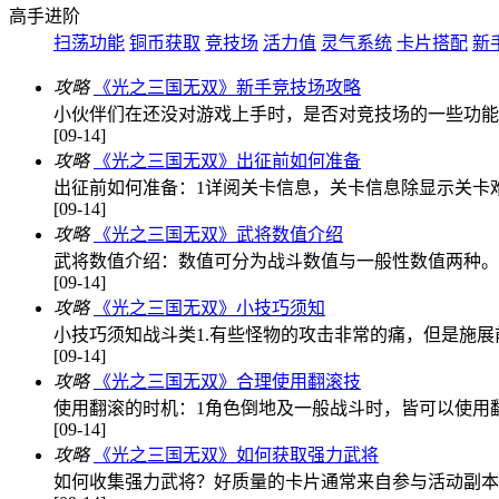
高手进阶
扫荡功能
铜币获取
竞技场
活力值
灵气系统
卡片搭配
新
攻略
《光之三国无双》新手竞技场攻略
小伙伴们在还没对游戏上手时，是否对竞技场的一些功能
[09-14]
攻略
《光之三国无双》出征前如何准备
出征前如何准备：1详阅关卡信息，关卡信息除显示关卡难
[09-14]
攻略
《光之三国无双》武将数值介绍
武将数值介绍：数值可分为战斗数值与一般性数值两种。
[09-14]
攻略
《光之三国无双》小技巧须知
小技巧须知战斗类1.有些怪物的攻击非常的痛，但是施
[09-14]
攻略
《光之三国无双》合理使用翻滚技
使用翻滚的时机：1角色倒地及一般战斗时，皆可以使用
[09-14]
攻略
《光之三国无双》如何获取强力武将
如何收集强力武将？好质量的卡片通常来自参与活动副本