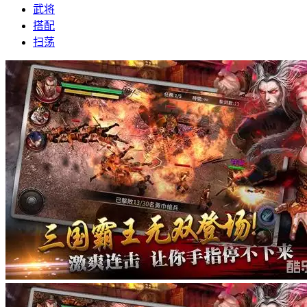
武将
搭配
扫荡