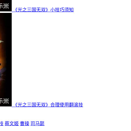
《光之三国无双》小技巧须知
《光之三国无双》合理使用翻滚技
技
蔡文姬
曹操
司马懿