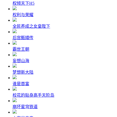
权倾天下H5
权利与荣耀
全民养成之女皇陛下
后宫甄嬛传
霸世王朝
妄想山海
梦想新大陆
谁是首富
校花的贴身高手天阶岛
崩坏星穹铁道