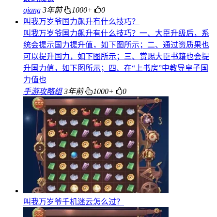
qiang
3年前
1000+
0
叫我万岁爷国力飙升有什么技巧？
叫我万岁爷国力飙升有什么技巧？一、大臣升级后，系
统会提示国力提升值，如下图所示；二、通过资质果也
可以提升国力，如下图所示；三、赏赐大臣书籍也会提
升国力值，如下图所示；四、在“上书房”中教导皇子国
力值也
手游攻略组
3年前
1000+
0
叫我万岁爷千机迷云怎么过？