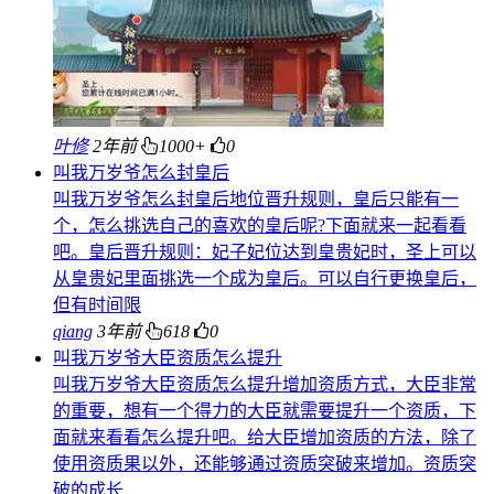
叶修
2年前
1000+
0
叫我万岁爷怎么封皇后
叫我万岁爷怎么封皇后地位晋升规则，皇后只能有一
个，怎么挑选自己的喜欢的皇后呢?下面就来一起看看
吧。皇后晋升规则：妃子妃位达到皇贵妃时，圣上可以
从皇贵妃里面挑选一个成为皇后。可以自行更换皇后，
但有时间限
qiang
3年前
618
0
叫我万岁爷大臣资质怎么提升
叫我万岁爷大臣资质怎么提升增加资质方式，大臣非常
的重要，想有一个得力的大臣就需要提升一个资质，下
面就来看看怎么提升吧。给大臣增加资质的方法，除了
使用资质果以外，还能够通过资质突破来增加。资质突
破的成长