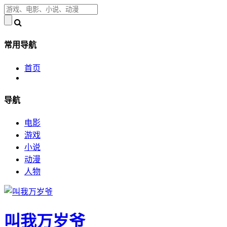
常用导航
首页
导航
电影
游戏
小说
动漫
人物
叫我万岁爷