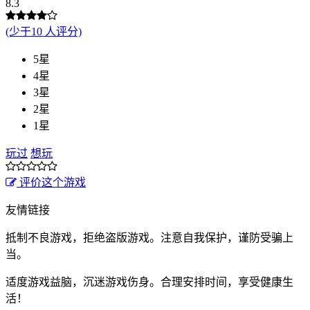
8.3
(少于10 人评分)
5星
4星
3星
2星
1星
玩过
想玩
评价这个游戏
友情链接
抵制不良游戏，拒绝盗版游戏。注意自我保护，谨防受骗上
当。
适度游戏益脑，沉迷游戏伤身。合理安排时间，享受健康生
活！