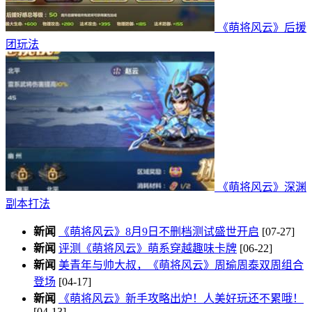
《萌将风云》后援
团玩法
《萌将风云》深渊
副本打法
新闻
《萌将风云》8月9日不删档测试盛世开启
[07-27]
新闻
评测《萌将风云》萌系穿越趣味卡牌
[06-22]
新闻
美青年与帅大叔，《萌将风云》周瑜周泰双周组合
登场
[04-17]
新闻
《萌将风云》新手攻略出炉！人美好玩还不累哦！
[04-13]