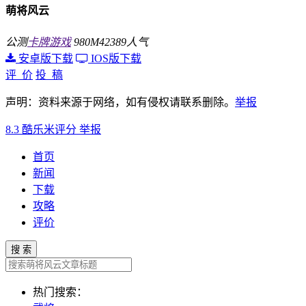
萌将风云
公测
卡牌游戏
980M
42389人气
安卓版下载
IOS版下载
评 价
投 稿
声明：资料来源于网络，如有侵权请联系删除。
举报
8.3
酷乐米评分
举报
首页
新闻
下载
攻略
评价
搜 索
热门搜索：