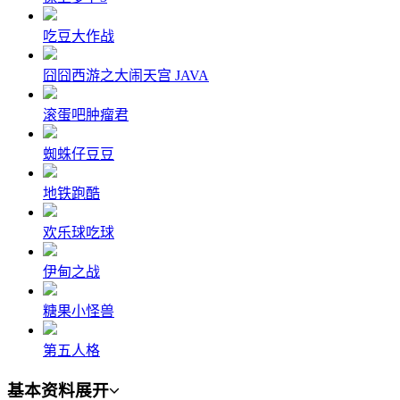
吃豆大作战
囧囧西游之大闹天宫 JAVA
滚蛋吧肿瘤君
蜘蛛仔豆豆
地铁跑酷
欢乐球吃球
伊甸之战
糖果小怪兽
第五人格
基本资料
展开