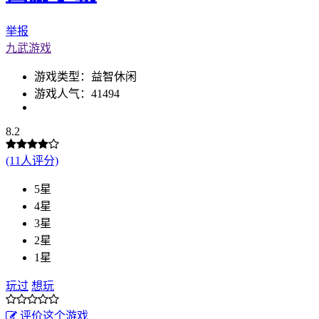
举报
九武游戏
游戏类型：益智休闲
游戏人气：41494
8.2
(11人评分)
5星
4星
3星
2星
1星
玩过
想玩
评价这个游戏