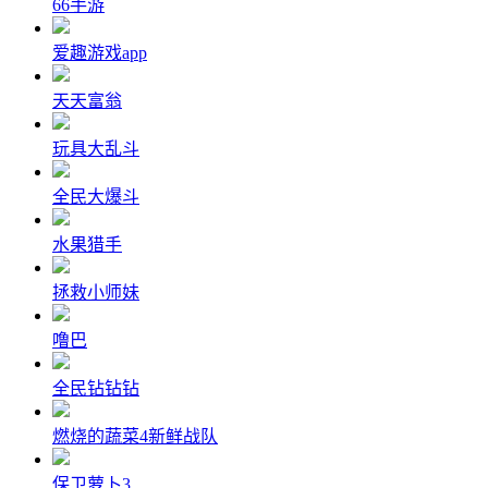
66手游
爱趣游戏app
天天富翁
玩具大乱斗
全民大爆斗
水果猎手
拯救小师妹
噜巴
全民钻钻钻
燃烧的蔬菜4新鲜战队
保卫萝卜3