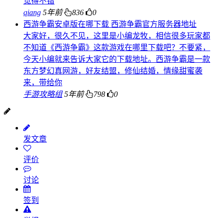
觉得不错
qiang
5年前
836
0
西游争霸安卓版在哪下载 西游争霸官方服务器地址
大家好，很久不见，这里是小编龙牧，相信很多玩家都
不知道《西游争霸》这款游戏在哪里下载吧？不要紧，
今天小编就来告诉大家它的下载地址。西游争霸是一款
东方梦幻真网游，好友结盟，修仙结婚，情缘甜蜜袭
来，带给你
手游攻略组
5年前
798
0
发文章
评价
讨论
签到