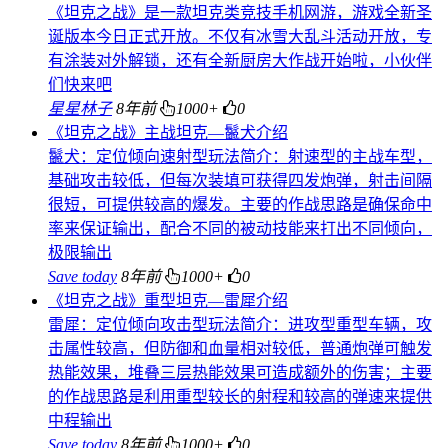
《坦克之战》是一款坦克类竞技手机网游，游戏全新圣
诞版本今日正式开放。不仅有冰雪大乱斗活动开放，专
有涂装对外解锁，还有全新厨房大作战开始啦，小伙伴
们快来吧
星星林子
8年前
1000+
0
《坦克之战》主战坦克—鬣犬介绍
鬣犬：定位倾向速射型玩法简介：射速型的主战车型，
基础攻击较低，但每次装填可获得四发炮弹，射击间隔
很短，可提供较高的爆发。主要的作战思路是确保命中
率来保证输出，配合不同的被动技能来打出不同倾向，
极限输出
Save today
8年前
1000+
0
《坦克之战》重型坦克—雷犀介绍
雷犀：定位倾向攻击型玩法简介：进攻型重型车辆，攻
击属性较高，但防御和血量相对较低，普通炮弹可触发
热能效果，堆叠三层热能效果可造成额外的伤害；主要
的作战思路是利用重型较长的射程和较高的弹速来提供
中程输出
Save today
8年前
1000+
0