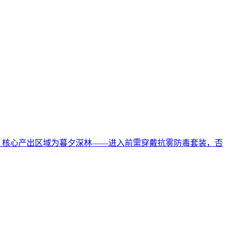
。核心产出区域为暮夕深林——进入前需穿戴抗雾防毒套装，否