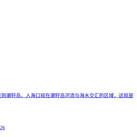
来到潮狩岛，入海口就在潮狩岛河流与海水交汇的区域，这就是
-26