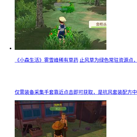
《小森生活》雾雪峰稀有草药
止风草为绿色常驻资源点
仅需装备采集手套靠近点击即可获取，是抗风套装配方中