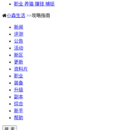
职业 养猫 赚钱 捕捉
小森生活
>>攻略指南
新闻
评测
公告
活动
新区
更新
资料片
职业
装备
升级
副本
综合
新手
帮助
搜 索