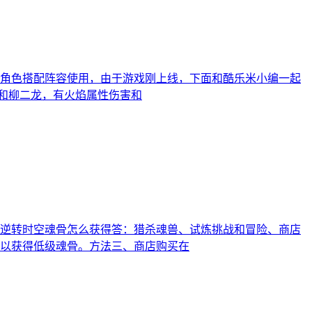
角色搭配阵容使用，由于游戏刚上线，下面和酷乐米小编一起
俊和柳二龙，有火焰属性伤害和
逆转时空魂骨怎么获得答：猎杀魂兽、试炼挑战和冒险、商店
以获得低级魂骨。方法三、商店购买在