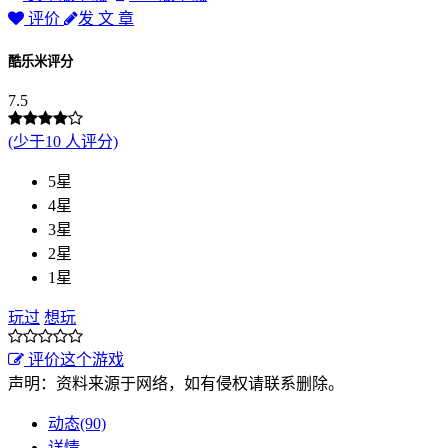
评价
发 文 章
酷乐米评分
7.5
(少于10 人评分)
5星
4星
3星
2星
1星
玩过
想玩
评价这个游戏
声明：资料来源于网络，如有侵权请联系删除。
动态(90)
详情