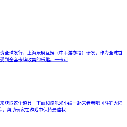
责全球发行，上海乐府互娱（中手游参投）研发，作为全球首
享受到全套卡牌收集的乐趣。一卡可
来获取这个道具，下面和酷乐米小编一起来看看吧《斗罗大陆
料等，帮助玩家在游戏中保持最佳状