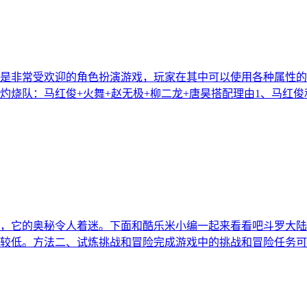
是非常受欢迎的角色扮演游戏，玩家在其中可以使用各种属性的
灼烧队‌：马红俊+火舞+赵无极+柳二龙+唐昊搭配理由1、马红
，它的奥秘令人着迷。下面和酷乐米小编一起来看看吧斗罗大陆
较低。方法二、试炼挑战和冒险完成游戏中的挑战和冒险任务可