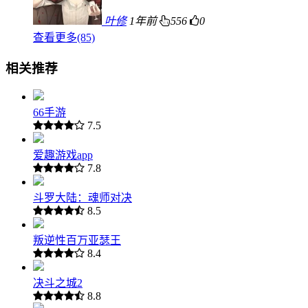
叶修
1年前
556
0
查看更多(85)
相关推荐
66手游
7.5
爱趣游戏app
7.8
斗罗大陆：魂师对决
8.5
叛逆性百万亚瑟王
8.4
决斗之城2
8.8