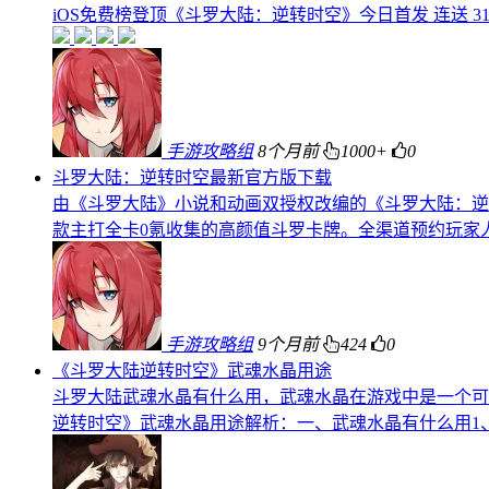
iOS免费榜登顶《斗罗大陆：逆转时空》今日首发 连送 31 
手游攻略组
8个月前
1000+
0
斗罗大陆：逆转时空最新官方版下载
由《斗罗大陆》小说和动画双授权改编的《斗罗大陆：逆
款主打全卡0氪收集的高颜值斗罗卡牌。全渠道预约玩家
手游攻略组
9个月前
424
0
《斗罗大陆逆转时空》武魂水晶用途
斗罗大陆武魂水晶有什么用，武魂水晶在游戏中是一个可
逆转时空》武魂水晶用途解析：一、武魂水晶有什么用1