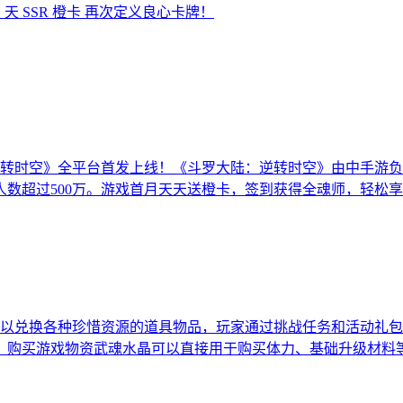
天 SSR 橙卡 再次定义良心卡牌！
转时空》全平台首发上线！《斗罗大陆：逆转时空》由中手游负
人数超过500万。游戏首月天天送橙卡，签到获得全魂师，轻松
以兑换各种珍惜资源的道具物品，玩家通过挑战任务和活动礼包
、‌购买游戏物资‌武魂水晶可以直接用于购买体力、基础升级材