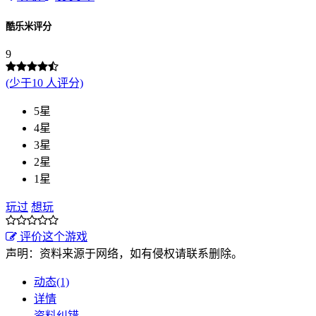
酷乐米评分
9
(少于10 人评分)
5星
4星
3星
2星
1星
玩过
想玩
评价这个游戏
声明：资料来源于网络，如有侵权请联系删除。
动态(1)
详情
资料纠错