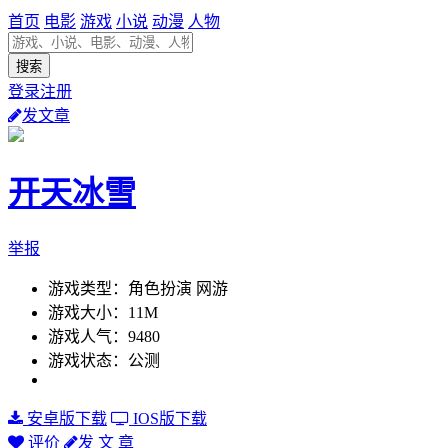
首页
电影
游戏
小说
动漫
人物
登录注册
发文章
开天冰雪
举报
游戏类型：角色扮演 网游
游戏大小：11M
游戏人气：9480
游戏状态：公测
安卓版下载
IOS版下载
评价
发 文 章