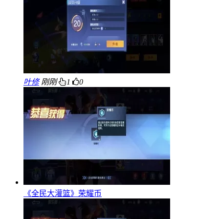
叶修
刚刚
1
0
《全民大灌篮》荣耀币