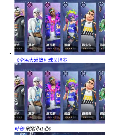
《全民大灌篮》球员培养
叶修
刚刚
1
0