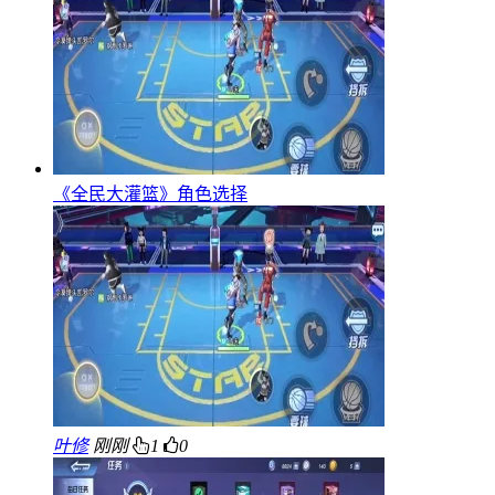
《全民大灌篮》角色选择
叶修
刚刚
1
0