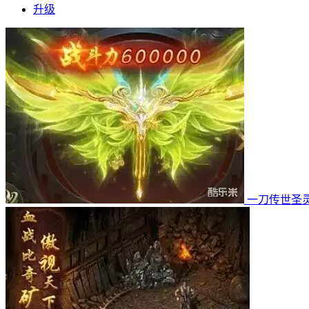
升级
一刀传世圣