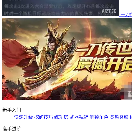
一刀
新手入门
快速升级
挖矿技巧
练功房
武器祝福
解锁角色
炙热炎魂
高手进阶