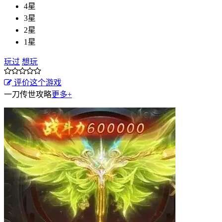
4星
3星
2星
1星
玩过
想玩
评价这个游戏
一刀传世攻略
更多+