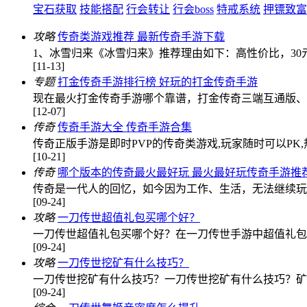
宝石获取
技能搭配
行会转让
行会boss
特戒系统
押镖致富
攻略
传奇类游戏推荐 最新传奇手游下载
1、冰雪归来《冰雪归来》推荐理由如下：高性价比，30
[11-13]
专题
打金传奇手游排行榜 好玩的打金传奇手游
现在最火打金传奇手游哪个靠谱，打金传奇三端互通版、
[12-07]
传奇
传奇手游大全 传奇手游合集
传奇正版手游是即时PVP的传奇类游戏,玩家随时可以PK
[10-21]
传奇
哪个版本的传奇最火最好玩 最火最好玩传奇手游推
传奇是一代人的回忆，如今因为工作、生活，无法继续玩
[09-24]
攻略
一刀传世超值礼包买哪个好？
一刀传世超值礼包买哪个好？在一刀传世手游中超值礼包
[09-24]
攻略
一刀传世挖矿有什么技巧？
一刀传世挖矿有什么技巧？一刀传世挖矿有什么技巧？矿
[09-24]