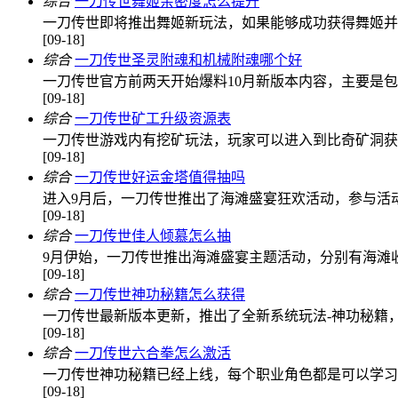
综合
一刀传世舞姬亲密度怎么提升
一刀传世即将推出舞姬新玩法，如果能够成功获得舞姬并
[09-18]
综合
一刀传世圣灵附魂和机械附魂哪个好
一刀传世官方前两天开始爆料10月新版本内容，主要是
[09-18]
综合
一刀传世矿工升级资源表
一刀传世游戏内有挖矿玩法，玩家可以进入到比奇矿洞获
[09-18]
综合
一刀传世好运金塔值得抽吗
进入9月后，一刀传世推出了海滩盛宴狂欢活动，参与活
[09-18]
综合
一刀传世佳人倾慕怎么抽
9月伊始，一刀传世推出海滩盛宴主题活动，分别有海滩
[09-18]
综合
一刀传世神功秘籍怎么获得
一刀传世最新版本更新，推出了全新系统玩法-神功秘籍
[09-18]
综合
一刀传世六合拳怎么激活
一刀传世神功秘籍已经上线，每个职业角色都是可以学习
[09-18]