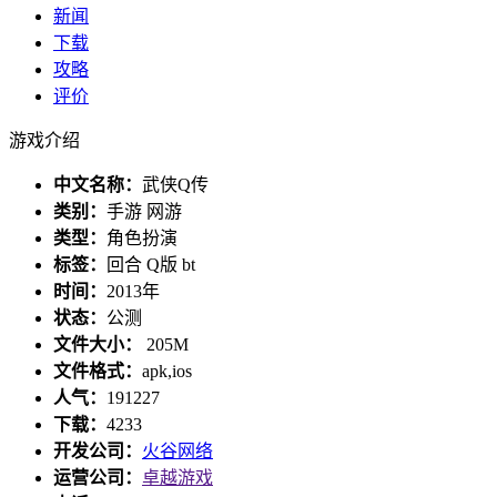
新闻
下载
攻略
评价
游戏介绍
中文名称：
武侠Q传
类别：
手游 网游
类型：
角色扮演
标签：
回合 Q版 bt
时间：
2013年
状态：
公测
文件大小：
205M
文件格式：
apk,ios
人气：
191227
下载：
4233
开发公司：
火谷网络
运营公司：
卓越游戏