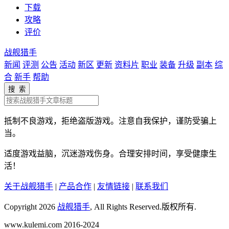
下载
攻略
评价
战舰猎手
新闻
评测
公告
活动
新区
更新
资料片
职业
装备
升级
副本
综
合
新手
帮助
搜 索
抵制不良游戏，拒绝盗版游戏。注意自我保护，谨防受骗上
当。
适度游戏益脑，沉迷游戏伤身。合理安排时间，享受健康生
活！
关于战舰猎手
|
产品合作
|
友情链接
|
联系我们
Copyright 2026
战舰猎手
, All Rights Reserved.版权所有.
www.kulemi.com 2016-2024