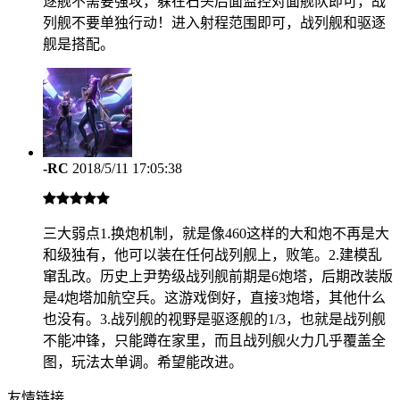
逐舰不需要强攻，躲在石头后面监控对面舰队即可，战
列舰不要单独行动！进入射程范围即可，战列舰和驱逐
舰是搭配。
-RC
2018/5/11 17:05:38
三大弱点1.换炮机制，就是像460这样的大和炮不再是大
和级独有，他可以装在任何战列舰上，败笔。2.建模乱
窜乱改。历史上尹势级战列舰前期是6炮塔，后期改装版
是4炮塔加航空兵。这游戏倒好，直接3炮塔，其他什么
也没有。3.战列舰的视野是驱逐舰的1/3，也就是战列舰
不能冲锋，只能蹲在家里，而且战列舰火力几乎覆盖全
图，玩法太单调。希望能改进。
友情链接