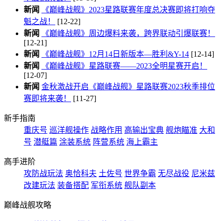
新闻
《巅峰战舰》2023星路联赛年度总决赛即将打响夺
魁之战！
[12-22]
新闻
《巅峰战舰》周边爆料来袭，跨界联动引爆联赛！
[12-21]
新闻
《巅峰战舰》12月14日新版本—胜利&Y-14
[12-14]
新闻
《巅峰战舰》星路联赛——2023全明星赛开启！
[12-07]
新闻
金秋激战开启《巅峰战舰》星路联赛2023秋季排位
赛即将来袭！
[11-27]
新手指南
重庆号
巡洋舰操作
战略作用
高输出宝典
舰炮瞄准
大和
号
潜艇篇
涂装系统
阵营系统
海上霸主
高手进阶
攻防战玩法
奥恰科夫
土佐号
世界争霸
无尽战役
尼米兹
改建玩法
装备搭配
军衔系统
舰队副本
巅峰战舰攻略