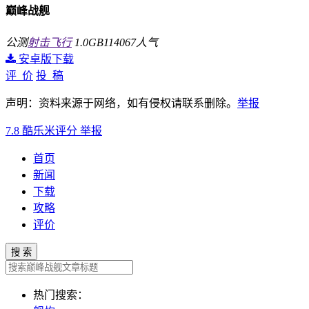
巅峰战舰
公测
射击飞行
1.0GB
114067人气
安卓版下载
评 价
投 稿
声明：资料来源于网络，如有侵权请联系删除。
举报
7.8
酷乐米评分
举报
首页
新闻
下载
攻略
评价
搜 索
热门搜索：