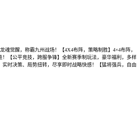
魂觉醒，称霸九州战场！【4X4布阵，策略制胜】4×4布阵，
胜！【公平竞技，跨服争锋】全新赛季制玩法，豪华福利，多样
，实时决策、局势扭转，尽享即时战略快感！【猛将强兵，自由