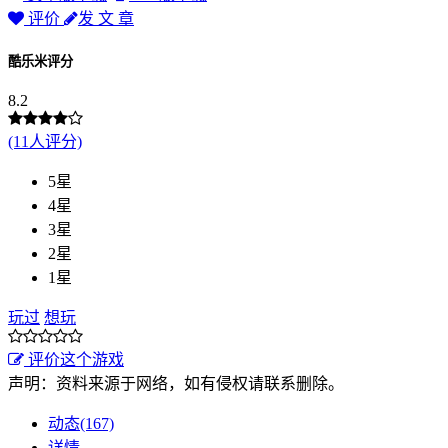
评价
发 文 章
酷乐米评分
8.2
(11人评分)
5星
4星
3星
2星
1星
玩过
想玩
评价这个游戏
声明：资料来源于网络，如有侵权请联系删除。
动态(167)
详情