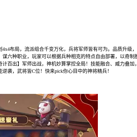
4x4布局，流派组合千变万化，兵将军师皆有可为。品质升级，龙
、谋六种职业，玩家可以根据兵种相克的特点自由部署，以奇制
奇计百出】军师出战，神机妙算掌控全局！技能融合、威力叠加
逆袭，武将皆C位！快来pick你心目中的神将精兵！