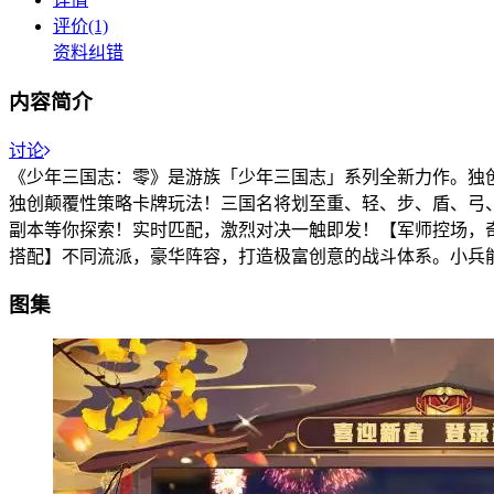
评价(1)
资料纠错
内容简介
讨论
《少年三国志：零》是游族「少年三国志」系列全新力作。独创
独创颠覆性策略卡牌玩法！三国名将划至重、轻、步、盾、弓
副本等你探索！实时匹配，激烈对决一触即发！【军师控场，
搭配】不同流派，豪华阵容，打造极富创意的战斗体系。小兵能
图集