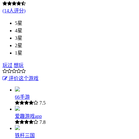
(14人评分)
5星
4星
3星
2星
1星
玩过
想玩
评价这个游戏
66手游
7.5
爱趣游戏app
7.8
铁杆三国