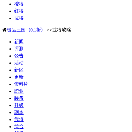
橙将
红将
武将
极品三国（0.1折）
>>武将攻略
新闻
评测
公告
活动
新区
更新
资料片
职业
装备
升级
副本
武将
综合