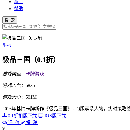
新手
帮助
搜 索
举报
极品三国（0.1折）
游戏类型：
卡牌游戏
游戏人气：
68351
游戏大小：
501M
2016年基情卡牌新作《极品三国》，Q版萌系人物，实时策
0.1折扣版下载
IOS版下载
评 价
投 稿
9