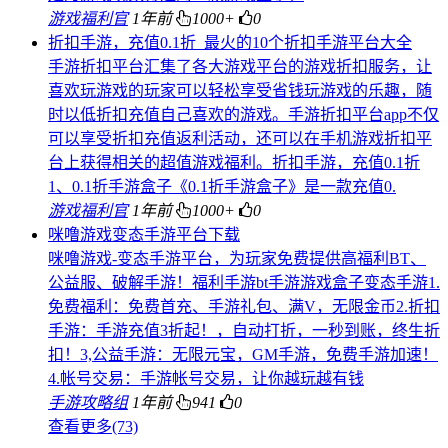
游戏福利官
1年前
1000+
0
折扣手游，充值0.1折_最火的10个折扣手游平台大全
手游折扣平台汇集了各大游戏平台的游戏折扣服务，让
喜欢玩游戏的玩家可以轻松享受省钱玩游戏的乐趣，随
时以低折扣充值自己喜欢的游戏。手游折扣平台app不仅
可以享受折扣充值返利活动，还可以在手机游戏折扣平
台上获得相关的超值游戏福利。折扣手游，充值0.1折
1、0.1折手游盒子《0.1折手游盒子》是一款充值0.
游戏福利官
1年前
1000+
0
咪噜游戏变态手游平台下载
咪噜游戏-变态手游平台，为玩家免费提供高福利BT、
公益服、破解手游！福利手游bt手游游戏盒子变态手游1.
免费福利：免费首充、手游礼包、满V，无限金币2.折扣
手游：手游充值3折起！，自动打折，一秒到账，终生折
扣！3,公益手游：无限元宝，GM手游，免费手游加速！
4.帐号交易：手游帐号交易，让你越玩越有钱
手游攻略组
1年前
941
0
查看更多(73)