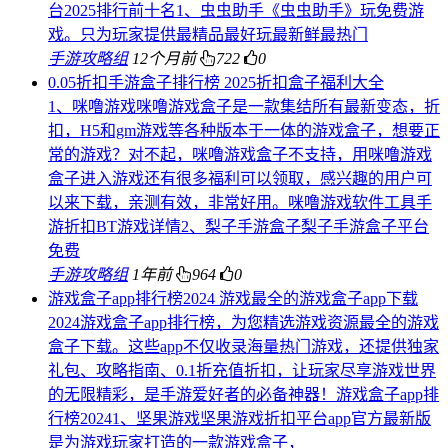
台2025排行前十名1、虫虫助手《虫虫助手》玩免费游
戏。只为玩家提供最精品最好玩最新鲜最热门
手游攻略组
12个月前
722
0
0.05折扣手游盒子排行榜 2025折扣盒子福利大全
1、咪噜游戏咪噜游戏盒子是一款集结所有最新变态，折
扣，H5和gm游戏等各种版本于一体的游戏盒子，想要正
常的游戏？对不起，咪噜游戏盒子不支持，用咪噜游戏
盒子进入游戏还有很多福利可以领取，感兴趣的用户可
以来下载，亲测有效，非常好用。咪噜游戏软件工具手
游折扣BT游戏详情2、梨子手游盒子梨子手游盒子平台
免费
手游攻略组
1年前
964
0
游戏盒子app排行榜2024 游戏最全的游戏盒子app下载
2024游戏盒子app排行榜，为您精选游戏资源最全的游戏
盒子下载。这些app不仅收录海量热门游戏，还提供独家
礼包、攻略指南、0.1折充值折扣，让玩家尽享游戏世界
的无限精彩，是手游爱好者的必备神器！游戏盒子app排
行榜20241、坚果游戏坚果游戏折扣平台app官方最新版
是为游戏玩家打造的一款游戏盒子，