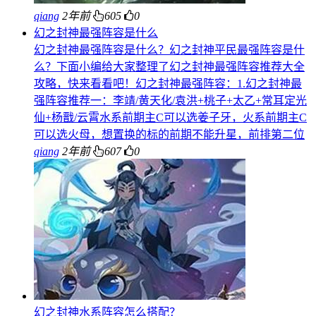
qiang
2年前
605
0
幻之封神最强阵容是什么
幻之封神最强阵容是什么？幻之封神平民最强阵容是什
么？下面小编给大家整理了幻之封神最强阵容推荐大全
攻略，快来看看吧！幻之封神最强阵容：1.幻之封神最
强阵容推荐一：李靖/黄天化/袁洪+桃子+太乙+常耳定光
仙+杨戬/云霄水系前期主C可以选姜子牙，火系前期主C
可以选火母，想置换的标的前期不能升星，前排第二位
qiang
2年前
607
0
幻之封神水系阵容怎么搭配？