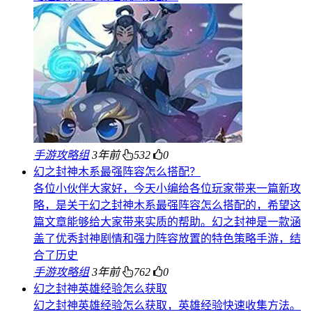
手游攻略组
3年前
532
0
幻之封神木系最强阵容怎么搭配？
各位小伙伴大家好，今天小编给各位玩家带来一篇新攻
略，是关于幻之封神木系最强阵容怎么搭配的，希望这
篇文章能够给大家带来实质的帮助。幻之封神是一款涵
盖了优秀封神剧情和强力阵容放置的特色策略手游，结
合了历史
手游攻略组
3年前
762
0
幻之封神英雄经验怎么获取
幻之封神英雄经验怎么获取，英雄经验快速收集方法。