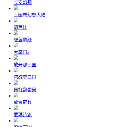
长安幻想
三国志幻想大陆
葫芦娃
碧蓝航线
大掌门2
放开那三国
怼怼梦三国
暴打魏蜀吴
放置奇兵
爱琳诗篇