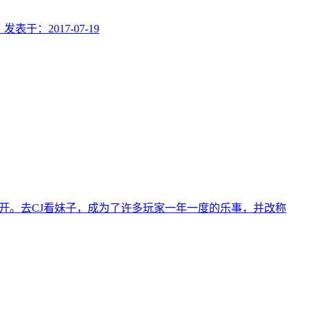
、
发表于：
2017-07-19
览中心召开。去CJ看妹子，成为了许多玩家一年一度的乐事，并改称