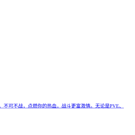
鞘，不可不战，点燃你的热血，战斗更富激情。无论是PVE、