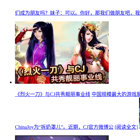
们成为朋友吗？妹子：可以。你好，那我们做朋友吧，我
《烈火一刀》与CJ共秀靓丽事业线
中国规模最大的游戏展会
ChinaJoy为“拆奶罩儿”。近期，CJ官方微博公
[阅读全文]