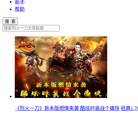
新手
帮助
搜 索
《烈火一刀》新本版燃情来袭 酷炫时装战个痛快
经典1