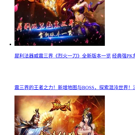
犀利法器威震三界《烈火一刀》全新版本一览
经典强P
震三界的王者之力！新增地图与BOSS，探索混沌世界