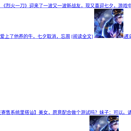
，《烈火一刀》迎来了一波又一波新战友，现又喜迎七夕，游戏
爱上了他养的牛，七夕取消，忘周
[阅读全文]
遇
在寄售系统里搭讪】美女，愿意配合做个测试吗？妹子：可以。