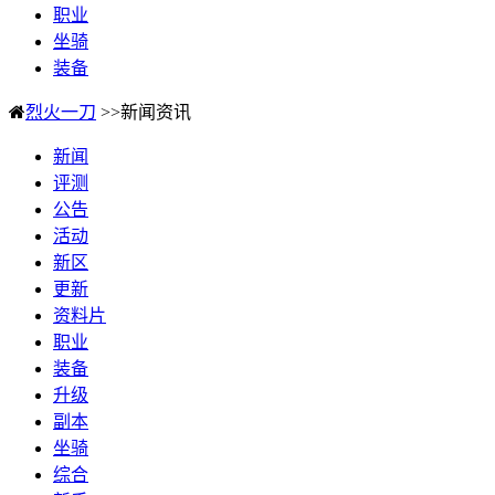
职业
坐骑
装备
烈火一刀
>>新闻资讯
新闻
评测
公告
活动
新区
更新
资料片
职业
装备
升级
副本
坐骑
综合