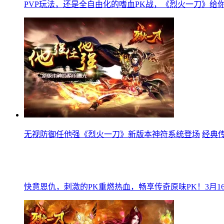
PVP玩法，还是全自由化的嗜血PK战，《烈火一刀》给
无视防御任他强《烈火一刀》新版本神符系统登场
经典
快意恩仇，刺激的PK重燃热血，畅享传奇原味PK！3月