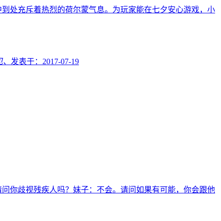
中到处充斥着热烈的荷尔蒙气息。为玩家能在七夕安心游戏，小
见、
发表于：
2017-07-19
请问你歧视残疾人吗？妹子：不会。请问如果有可能，你会跟他