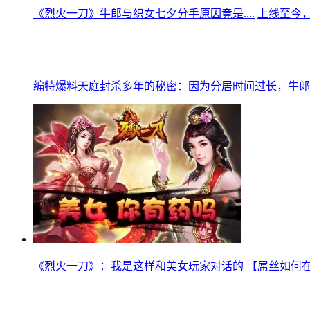
《烈火一刀》牛郎与织女七夕分手原因竟是....
上线至今
编特爆料天庭封杀多年的秘密：因为分居时间过长，牛郎
《烈火一刀》：我是这样和美女玩家对话的
【屌丝如何