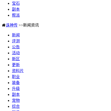
宝石
副本
帮派
诛神传
>>新闻资讯
新闻
评测
公告
活动
新区
更新
资料片
职业
装备
升级
副本
宠物
综合