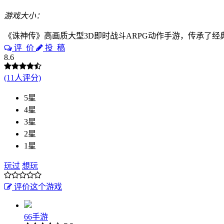
游戏大小：
《诛神传》高画质大型3D即时战斗ARPG动作手游，传承了
评 价
投 稿
8.6
(11人评分)
5星
4星
3星
2星
1星
玩过
想玩
评价这个游戏
66手游