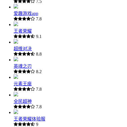
7.5
爱趣游戏app
7.8
王者荣耀
9.1
超维对决
8.8
英魂之刃
8.2
元素王座
7.8
全民超神
7.8
王者荣耀体验服
9