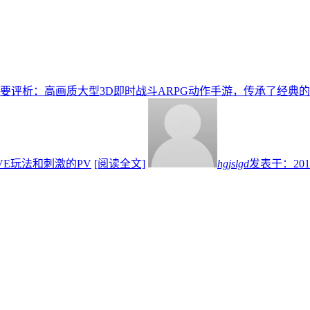
简要评析：高画质大型3D即时战斗ARPG动作手游，传承了经
E玩法和刺激的PV
[阅读全文]
hgjslgd
发表于：
201