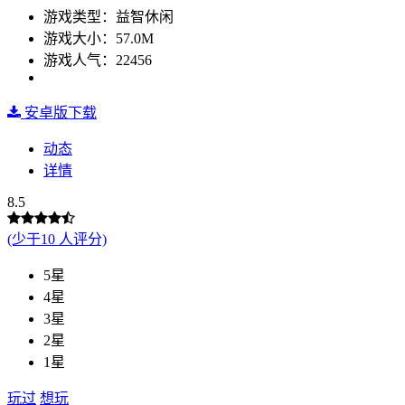
游戏类型：益智休闲
游戏大小：57.0M
游戏人气：22456
安卓版下载
动态
详情
8.5
(少于10 人评分)
5星
4星
3星
2星
1星
玩过
想玩