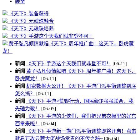
装备
《天下》装备获得
《天下》元魂珠融合
《天下》元魂珠培养
《天下》手游这个天我们就非登不可！
黄子弘凡倾情献唱《天下》周年推广曲！这天下，卧虎藏
龙！
新闻
《天下》手游这个天我们就非登不可！
[06-12]
新闻
黄子弘凡倾情献唱《天下》周年推广曲！这天下，
卧虎藏龙！
[06-11]
新闻
机密数据大公开！《天下》手游门派平衡调整到底
怎么搞？
[06-11]
新闻
《天下》手游×荒野行动，国民级IP强强联合，我
先磕为敬！
[06-05]
新闻
《天下》手游的少侠们，我们把兄弟衣橱里的好东
西拿来啦！
[06-04]
新闻
《天下》手游新一期门派平衡调整即将开启！点击
就看万攻云麓大佬战场常青的不传之秘~
[06-04]