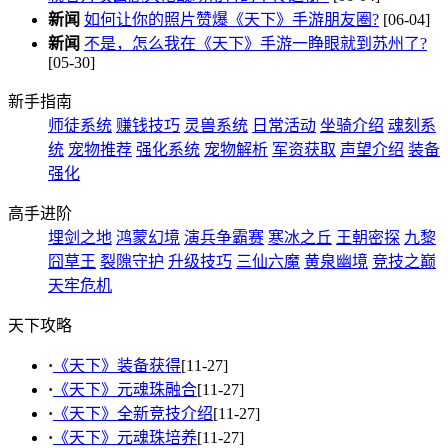
新闻
如何让你的照片赞爆《天下》手游朋友圈?
[06-04]
新闻
不是，怎么我在《天下》手游一睁眼就到苏州了?
[05-30]
新手指南
师徒系统
赚钱技巧
灵兽系统
日常活动
坐骑介绍
魂刻系
统
宠物推荐
强化系统
宠物解析
军资获取
声望介绍
装备
强化
高手进阶
埋剑之地
鸿蒙幻境
演兵争霸赛
寒冰之丘
王朝密探
九黎
囧草王
裂隙守护
升级技巧
三仙六魔
黄泉幽境
竞技之巅
天牢危机
天下攻略
·
《天下》装备获得
[11-27]
·
《天下》元魂珠融合
[11-27]
·
《天下》全新竞技介绍
[11-27]
·
《天下》元魂珠培养
[11-27]