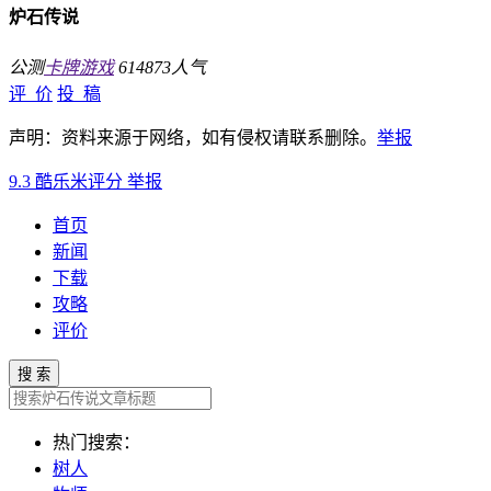
炉石传说
公测
卡牌游戏
614873人气
评 价
投 稿
声明：资料来源于网络，如有侵权请联系删除。
举报
9.3
酷乐米评分
举报
首页
新闻
下载
攻略
评价
搜 索
热门搜索：
树人