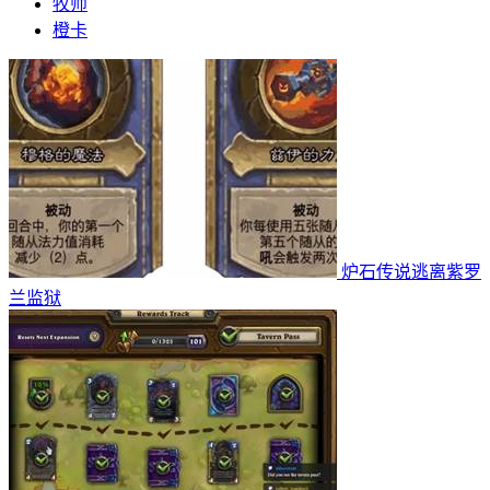
牧师
橙卡
炉石传说逃离紫罗
兰监狱