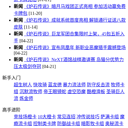
新闻
《炉石传说》暗月马戏团正式亮相 参加活动赢免费
卡牌包
[11-20]
新闻
《炉石传说》成就系统首度亮相 解锁通行证送八款
皮肤
[11-14]
新闻
《炉石传说》巨龙军团合集限时上架，45包五折入
手
[04-22]
新闻
《炉石传说》宣布凤凰年 新职业恶魔猎手震撼登场
[04-22]
新闻
《炉石传说》NeXT酒馆战棋邀请赛 岛猫分优势力
压太极剑夺冠
[04-21]
新手入门
超生树人
快攻骑
蓝龙德
暴力流法师
防守反击流
牧师卡
组
沉默流牧师
帝王眼镜蛇
虚空恐魔
酷橙滑板
圣骑巨人
流
炼金师
高手进阶
竞技场橙卡
10大橙卡
常见连招
冲传说技巧
萨满卡组
魔
瘾流卡组
控制类卡牌
防御战卡组
暗影牧卡组
奥秘流卡