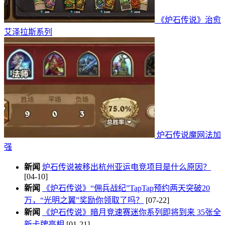
《炉石传说》治愈
艾泽拉斯系列
炉石传说魔网法加
强
新闻
炉石传说被移出杭州亚运电竞项目是什么原因？
[04-10]
新闻
《炉石传说》“佣兵战纪”TapTap预约两天突破20
万，“光明之翼”奖励你领取了吗？
[07-22]
新闻
《炉石传说》暗月竞速赛迷你系列即将到来 35张全
新卡牌亮相
[01-21]