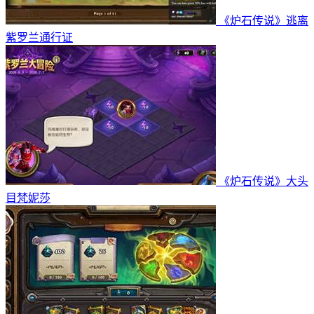
《炉石传说》逃离
紫罗兰通行证
《炉石传说》大头
目梵妮莎