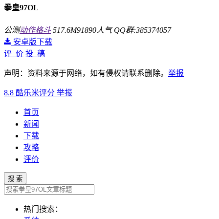
拳皇97OL
公测
动作格斗
517.6M
91890人气
QQ群:385374057
安卓版下载
评 价
投 稿
声明：资料来源于网络，如有侵权请联系删除。
举报
8.8
酷乐米评分
举报
首页
新闻
下载
攻略
评价
搜 索
热门搜索：