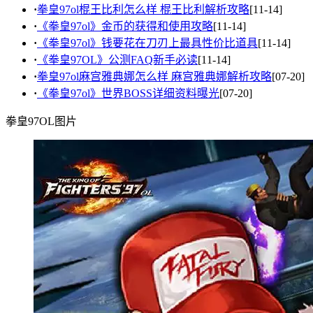
·
拳皇97ol棍王比利怎么样 棍王比利解析攻略
[11-14]
·
《拳皇97ol》金币的获得和使用攻略
[11-14]
·
《拳皇97ol》钱要花在刀刃上最具性价比道具
[11-14]
·
《拳皇97OL》公测FAQ新手必读
[11-14]
·
拳皇97ol麻宫雅典娜怎么样 麻宫雅典娜解析攻略
[07-20]
·
《拳皇97ol》世界BOSS详细资料曝光
[07-20]
拳皇97OL图片