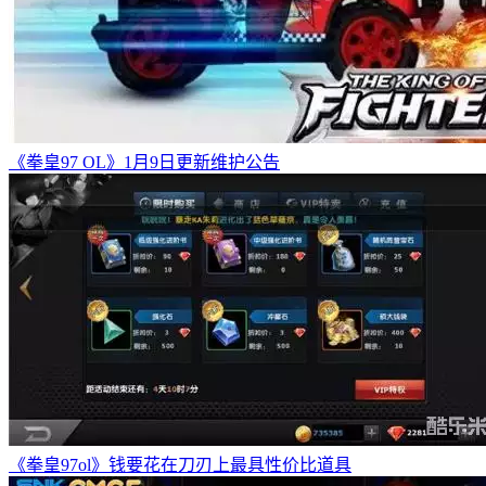
《拳皇97 OL》1月9日更新维护公告
《拳皇97ol》钱要花在刀刃上最具性价比道具