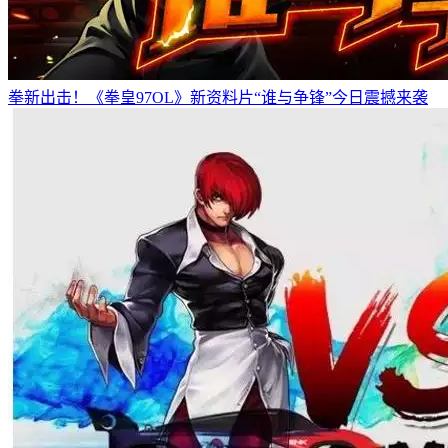
拳新出击！《拳皇97OL》新资料片“谁与争锋”今日震撼来袭