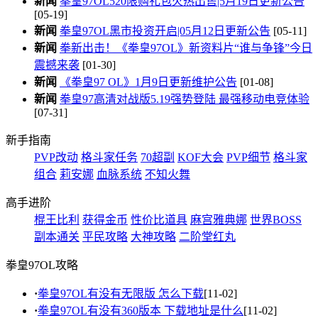
新闻
拳皇97OL520限购礼包火热出售|5月19日更新公告
[05-19]
新闻
拳皇97OL黑市投资开启|05月12日更新公告
[05-11]
新闻
拳新出击！《拳皇97OL》新资料片“谁与争锋”今日
震撼来袭
[01-30]
新闻
《拳皇97 OL》1月9日更新维护公告
[01-08]
新闻
拳皇97高清对战版5.19强势登陆 最强移动电竞体验
[07-31]
新手指南
PVP改动
格斗家任务
70超副
KOF大会
PVP细节
格斗家
组合
莉安娜
血脉系统
不知火舞
高手进阶
棍王比利
获得金币
性价比道具
麻宫雅典娜
世界BOSS
副本通关
平民攻略
大神攻略
二阶堂红丸
拳皇97OL攻略
·
拳皇97OL有没有无限版 怎么下载
[11-02]
·
拳皇97OL有没有360版本 下载地址是什么
[11-02]