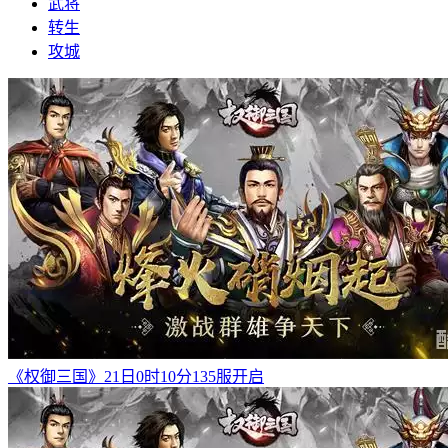
武将
转生
攻城
《权御三国》21日0时10分135服开启