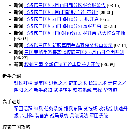
新闻
《权御三国》8月14日部分区服合服公告
[08-15]
新闻
《权御三国》8月8日新服“当仁不让”
[08-08]
新闻
《权御三国》21日0时10分135服开启
[06-21]
新闻
《权御三国》28日0时10分S129服开启
[05-28]
新闻
《权御三国》4日0时10分123服开启 八大惊喜不断
[05-03]
新闻
《权御三国》新服军团争霸赛获奖名单公示
[07-14]
新闻
三国策略手游来袭《权御三国》6月15日全面开测
[06-23]
新闻
权御三国 全新玩法五谷丰登盛大开放
[06-08]
新手介绍
封侯拜相
藏宝图
进退之术
奇正之术
长短之术
迂直之术
阴阳之术
新手必知
武将转生
魂石系统
曹操
华容道
高手进阶
军团活跃
神兵
任务系统
排兵布阵
竞技场
攻城战
快速升
级
八卦阵
装备篇
战马系统
兵法玩法
军团系统
权御三国攻略