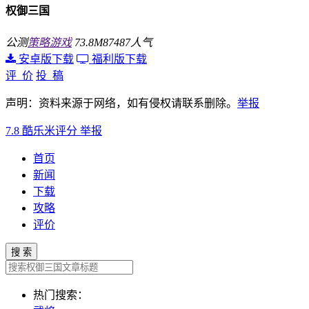
权御三国
公测
策略游戏
73.8M
87487人气
安卓版下载
福利版下载
评 价
投 稿
声明：资料来源于网络，如有侵权请联系删除。
举报
7.8
酷乐米评分
举报
首页
新闻
下载
攻略
评价
搜 索
热门搜索：