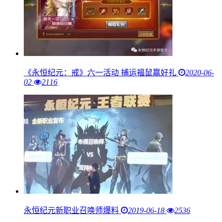
《永恒纪元：戒》六一活动 捕运福鼠赢好礼
2020-06-
02
2116
永恒纪元新职业召唤师爆料
2019-06-18
2536