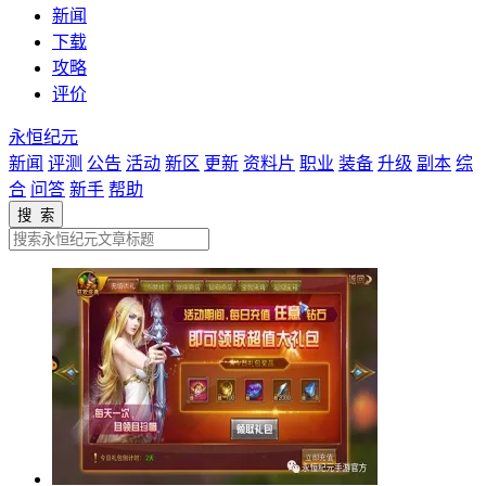
新闻
下载
攻略
评价
永恒纪元
新闻
评测
公告
活动
新区
更新
资料片
职业
装备
升级
副本
综
合
问答
新手
帮助
搜 索