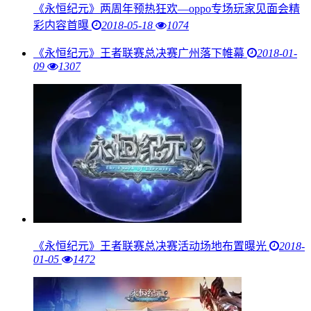
《永恒纪元》两周年预热狂欢—oppo专场玩家见面会精
彩内容首曝
2018-05-18
1074
《永恒纪元》王者联赛总决赛广州落下帷幕
2018-01-
09
1307
《永恒纪元》王者联赛总决赛活动场地布置曝光
2018-
01-05
1472