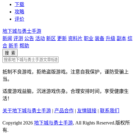
下载
攻略
评价
地下城与勇士手游
新闻
评测
公告
活动
新区
更新
资料片
职业
装备
升级
副本
综
合
新手
帮助
搜 索
抵制不良游戏，拒绝盗版游戏。注意自我保护，谨防受骗上
当。
适度游戏益脑，沉迷游戏伤身。合理安排时间，享受健康生
活！
关于地下城与勇士手游
|
产品合作
|
友情链接
|
联系我们
Copyright 2026
地下城与勇士手游
, All Rights Reserved.版权所
有.