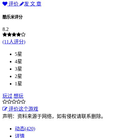
评价
发 文 章
酷乐米评分
8.2
(11人评分)
5星
4星
3星
2星
1星
玩过
想玩
评价这个游戏
声明：资料来源于网络，如有侵权请联系删除。
动态(420)
详情