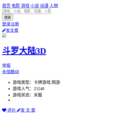
首页
电影
游戏
小说
动漫
人物
登录注册
发文章
斗罗大陆3D
举报
永恒酷动
游戏类型：卡牌游戏 网游
游戏人气：25248
游戏状态：关服
评价
发 文 章