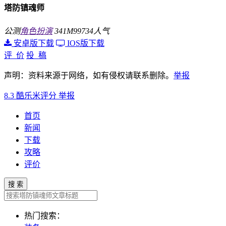
塔防镇魂师
公测
角色扮演
341M
99734人气
安卓版下载
IOS版下载
评 价
投 稿
声明：资料来源于网络，如有侵权请联系删除。
举报
8.3
酷乐米评分
举报
首页
新闻
下载
攻略
评价
搜 索
热门搜索：