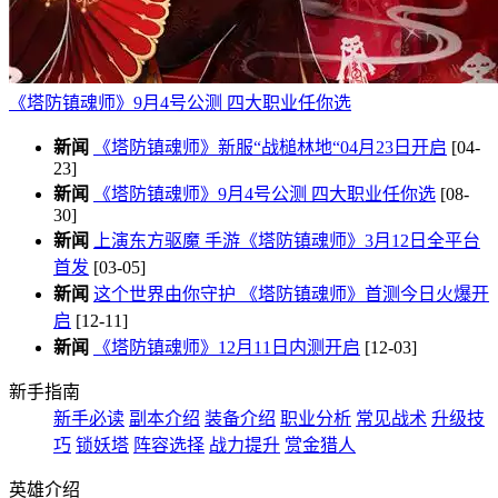
《塔防镇魂师》9月4号公测 四大职业任你选
新闻
《塔防镇魂师》新服“战槌林地“04月23日开启
[04-
23]
新闻
《塔防镇魂师》9月4号公测 四大职业任你选
[08-
30]
新闻
上演东方驱魔 手游《塔防镇魂师》3月12日全平台
首发
[03-05]
新闻
这个世界由你守护 《塔防镇魂师》首测今日火爆开
启
[12-11]
新闻
《塔防镇魂师》12月11日内测开启
[12-03]
新手指南
新手必读
副本介绍
装备介绍
职业分析
常见战术
升级技
巧
锁妖塔
阵容选择
战力提升
赏金猎人
英雄介绍