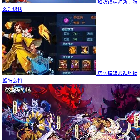
塔防镇魂师新手怎
么升级快
塔防镇魂师遁地蜈
蚣怎么打