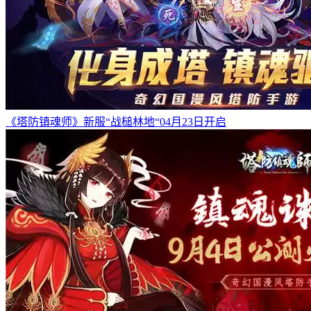
《塔防镇魂师》新服“战槌林地“04月23日开启