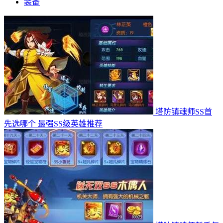
装备
塔防镇魂师SS首
先选哪个 最强SS级英雄推荐