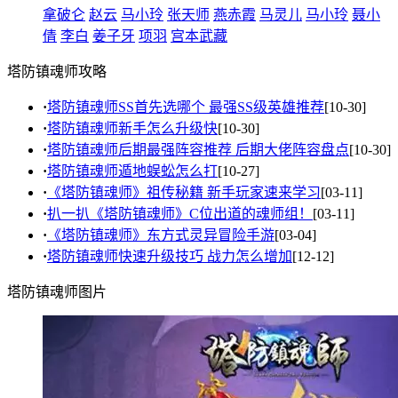
拿破仑
赵云
马小玲
张天师
燕赤霞
马灵儿
马小玲
聂小
倩
李白
姜子牙
项羽
宫本武藏
塔防镇魂师攻略
·
塔防镇魂师SS首先选哪个 最强SS级英雄推荐
[10-30]
·
塔防镇魂师新手怎么升级快
[10-30]
·
塔防镇魂师后期最强阵容推荐 后期大佬阵容盘点
[10-30]
·
塔防镇魂师遁地蜈蚣怎么打
[10-27]
·
《塔防镇魂师》祖传秘籍 新手玩家速来学习
[03-11]
·
扒一扒《塔防镇魂师》C位出道的魂师组！
[03-11]
·
《塔防镇魂师》东方式灵异冒险手游
[03-04]
·
塔防镇魂师快速升级技巧 战力怎么增加
[12-12]
塔防镇魂师图片