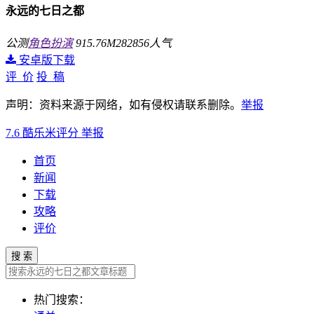
永远的七日之都
公测
角色扮演
915.76M
282856人气
安卓版下载
评 价
投 稿
声明：资料来源于网络，如有侵权请联系删除。
举报
7.6
酷乐米评分
举报
首页
新闻
下载
攻略
评价
搜 索
热门搜索：