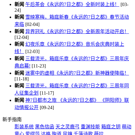
新闻
午后茶会《永远的7日之都》全新时装上线！
[03-
24]
新闻
雪映寒梅，箱庭新春《永远的7日之都》春节活动
来临
[02-04]
新闻
异界冠礼《永远的7日之都》全新周年活动开启！
[12-04]
新闻
幻夜乐章《永远的7日之都》音乐会庆典时装上
线！
[12-03]
新闻
三载流光，箱庭乐章《永远的7日之都》三周年庆
典启幕!
[11-23]
新闻
迷雾中的虚相《永远的7日之都》新神器使降临！
[11-18]
新闻
三载流光，箱庭乐章《永远的7日之都》三周年同
人征集企划
[11-17]
新闻
神7日都市之旅 《永远的7日之都》 《阴阳师》联
动情报公开
[09-24]
新手指南
影装系统
黑色信函
天之灵鹿弓
重渊技能
箱庭之钥
萌动
童心
爱缪莎
达格
殉道
风镰
千藻诗歌
薇拉