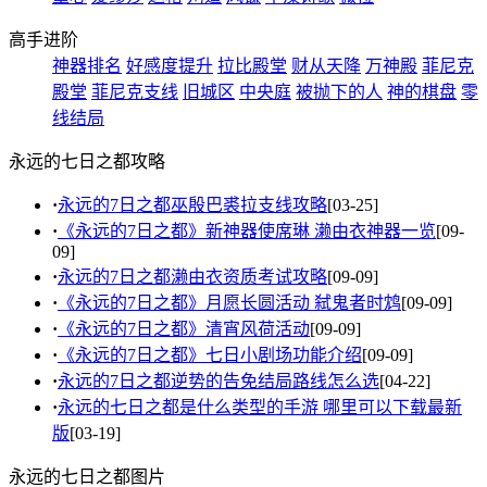
高手进阶
神器排名
好感度提升
拉比殿堂
财从天降
万神殿
菲尼克
殿堂
菲尼克支线
旧城区
中央庭
被抛下的人
神的棋盘
零
线结局
永远的七日之都攻略
·
永远的7日之都巫殷巴裘拉支线攻略
[03-25]
·
《永远的7日之都》新神器使席琳 濑由衣神器一览
[09-
09]
·
永远的7日之都濑由衣资质考试攻略
[09-09]
·
《永远的7日之都》月愿长圆活动 弑鬼者时鸩
[09-09]
·
《永远的7日之都》清宵风荷活动
[09-09]
·
《永远的7日之都》七日小剧场功能介绍
[09-09]
·
永远的7日之都逆势的告免结局路线怎么选
[04-22]
·
永远的七日之都是什么类型的手游 哪里可以下载最新
版
[03-19]
永远的七日之都图片