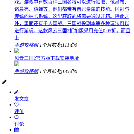
戏。游戏中有数百种三国名将可以进行抽取，像吕布、
诸葛亮、貂蝉等，他们都带有自己专属的技能。区别与
传统的抽卡系统，这里获取武将需要通过开箱。除此之
外，里面还有千人国战、三国战役副本等多种玩法可以
进行游玩。这款风云三国2折扣版采用充值0.05折，而且
上
手游攻略组
1个月前
111
0
风云三国2官方版下载安装地址
手游攻略组
1个月前
135
0
发文章
评价
讨论