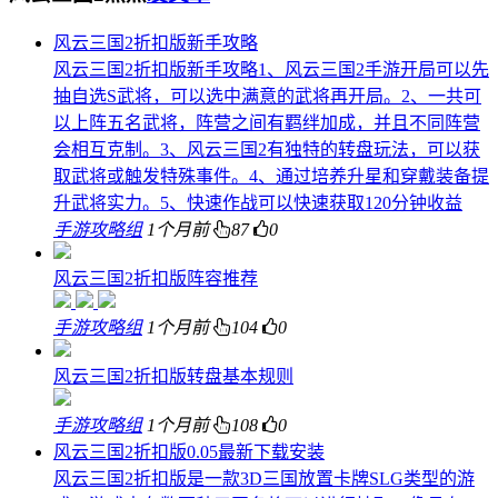
风云三国2折扣版新手攻略
风云三国2折扣版新手攻略1、风云三国2手游开局可以先
抽自选S武将，可以选中满意的武将再开局。2、一共可
以上阵五名武将，阵营之间有羁绊加成，并且不同阵营
会相互克制。3、风云三国2有独特的转盘玩法，可以获
取武将或触发特殊事件。4、通过培养升星和穿戴装备提
升武将实力。5、快速作战可以快速获取120分钟收益
手游攻略组
1个月前
87
0
风云三国2折扣版阵容推荐
手游攻略组
1个月前
104
0
风云三国2折扣版转盘基本规则
手游攻略组
1个月前
108
0
风云三国2折扣版0.05最新下载安装
风云三国2折扣版是一款3D三国放置卡牌SLG类型的游