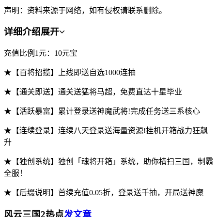
声明：资料来源于网络，如有侵权请联系删除。
详细介绍
展开
充值比例1元：10元宝
★【百将招揽】上线即送自选1000连抽
★【通关即送】通关送猛将马超，免费直达十星毕业
★【活跃暴富】累计登录送神魔武将!完成任务送三系核心
★【连续登录】连续八天登录送海量资源!挂机开箱战力狂飙
升
★【独创系统】独创「魂将开箱」系统，助你横扫三国，制霸
全服！
★【后缀说明】首续充值0.05折，登录送千抽，开局送神魔
风云三国2热点
发文章