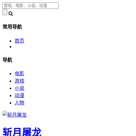
常用导航
首页
导航
电影
游戏
小说
动漫
人物
斩月屠龙