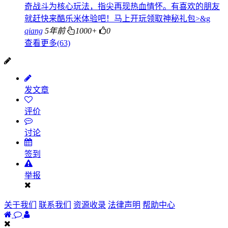
奇战斗为核心玩法，指尖再现热血情怀。有喜欢的朋友
就赶快来酷乐米体验吧！马上开玩领取神秘礼包>&g
qiang
5年前
1000+
0
查看更多(63)
发文章
评价
讨论
签到
举报
关于我们
联系我们
资源收录
法律声明
帮助中心