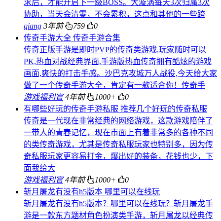
求后，才能开启下一级BOSS。大漩涡每天3次归属3次
协助，当天会清零，不会累积，这点和其他的一些跨
qiang
3年前
759
0
传奇手游大全 传奇手游合集
传奇正版手游是即时PVP的传奇类游戏,玩家随时可以
PK,热血对战经典界面,手游版热血传奇拥有酷炫的游戏
画面,爽快的打击手感。沙巴克攻城万人战役,今天给大家
做了一个传奇手游大全，肯定有一款适合你！传奇手
游戏福利官
4年前
1000+
0
有哪些好玩的传奇手游私服 推荐几个好玩的传奇私服
传奇是一代现在非常经典的网络游戏，这款游戏陪伴了
一带人的青春记忆，现在市面上有着非常多的各种不同
的类传奇游戏，尤其是传奇私服玩家也特别多，因为传
奇私服玩家更容易打金，爆出好的装备，花钱也少，下
面我给大
游戏福利官
4年前
1000+
0
斩月屠龙有没有h5版本 哪里可以在线玩
斩月屠龙有没有h5版本？哪里可以在线玩？斩月屠龙手
游是一款东方题材角色扮演类手游，斩月屠龙以经典传