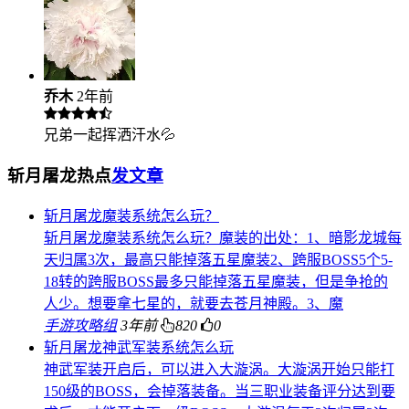
乔木
2年前
兄弟一起挥洒汗水💦
斩月屠龙热点
发文章
斩月屠龙魔装系统怎么玩？
斩月屠龙魔装系统怎么玩？魔装的出处：1、暗影龙城每
天归属3次，最高只能掉落五星魔装2、跨服BOSS5个5-
18转的跨服BOSS最多只能掉落五星魔装，但是争抢的
人少。想要拿七星的，就要去苍月神殿。3、魔
手游攻略组
3年前
820
0
斩月屠龙神武军装系统怎么玩
神武军装开启后，可以进入大漩涡。大漩涡开始只能打
150级的BOSS，会掉落装备。当三职业装备评分达到要