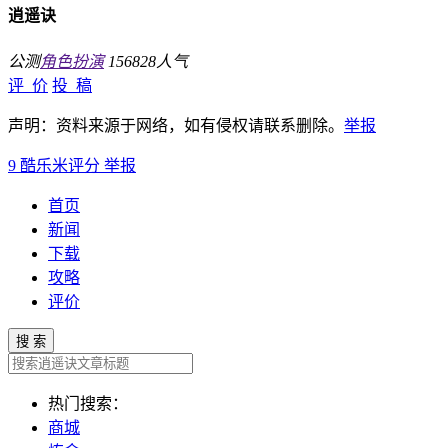
逍遥诀
公测
角色扮演
156828人气
评 价
投 稿
声明：资料来源于网络，如有侵权请联系删除。
举报
9
酷乐米评分
举报
首页
新闻
下载
攻略
评价
搜 索
热门搜索：
商城