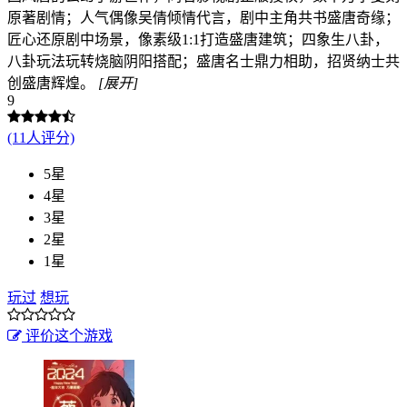
原著剧情；人气偶像吴倩倾情代言，剧中主角共书盛唐奇缘；
匠心还原剧中场景，像素级1:1打造盛唐建筑；四象生八卦，
八卦玩法玩转烧脑阴阳搭配；盛唐名士鼎力相助，招贤纳士共
创盛唐辉煌。
[展开]
9
(11人评分)
5星
4星
3星
2星
1星
玩过
想玩
评价这个游戏