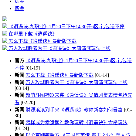
炼金
炼金
《逍遥诀-九职业》1月20日下午14.30开6区-礼包送不停
在哪里下载《逍遥诀》
怎么下载《逍遥诀》最新版下载
万人攻城胜者为王《逍遥诀》大唐演武玩法上线
官方
《逍遥诀-九职业》1月20日下午14.30开6区-礼包送
不停
[01-19]
新闻
怎么下载《逍遥诀》最新版下载
[01-14]
新闻
万人攻城胜者为王《逍遥诀》大唐演武玩法上线
[03-14]
新闻
超萌斗图神器来袭《逍遥诀》吴倩剧集表情包抢先
看
[02-20]
新闻
财源滚滚到手来《逍遥诀》教你新春如何暴富
[01-
30]
新闻
怎样成为幸运鹅？教你玩转《逍遥诀》命格玩法
[01-24]
新闻
以柔克刚镇后方 《三国群英传-霸王之业》美人防