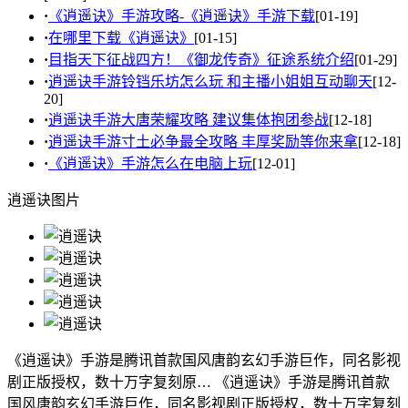
·
《逍遥诀》手游攻略-《逍遥诀》手游下载
[01-19]
·
在哪里下载《逍遥诀》
[01-15]
·
目指天下征战四方！《御龙传奇》征途系统介绍
[01-29]
·
逍遥诀手游铃铛乐坊怎么玩 和主播小姐姐互动聊天
[12-
20]
·
逍遥诀手游大唐荣耀攻略 建议集体抱团参战
[12-18]
·
逍遥诀手游寸土必争最全攻略 丰厚奖励等你来拿
[12-18]
·
《逍遥诀》手游怎么在电脑上玩
[12-01]
逍遥诀图片
《逍遥诀》手游是腾讯首款国风唐韵玄幻手游巨作，同名影视
剧正版授权，数十万字复刻原…
《逍遥诀》手游是腾讯首款
国风唐韵玄幻手游巨作，同名影视剧正版授权，数十万字复刻