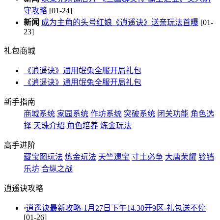
守攻略
[01-24]
新闻
成为主角的头号红娘《逍遥诀》送亲玩法首曝
[01-
23]
礼包商城
《逍遥诀》通用氓兔全服开局礼包
《逍遥诀》通用氓兔全服开局礼包
新手指南
商城系统
家园系统
作坊系统
突破系统
闭关功能
角色选
择
天珠介绍
角色培养
炼金玩法
高手进阶
藏宝图玩法
炼金玩法
天竺遗宝
寸土必争
大唐荣耀
铃铛
乐坊
合纵之战
逍遥诀攻略
·
逍遥诀最新攻略-1月27日下午14.30开9区-礼包送不停
[01-26]