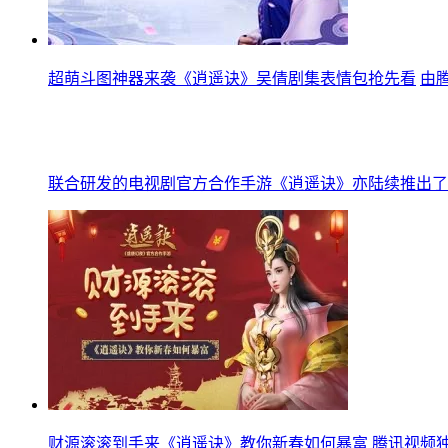
超萌斗图神器来袭《逍遥诀》吴倩剧集表情包抢先看
由
联合研发的电视剧官方合作手游《逍遥诀》亦陆续推出了
财源滚滚到手来《逍遥诀》教你新春如何暴富
腾讯视频