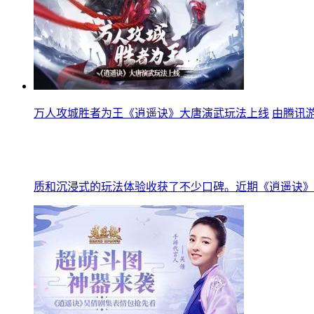
万人攻城胜者为王《逍遥诀》大唐演武玩法上线
由腾讯
质和沉浸式的玩法体验收获了不少口碑。近期《逍遥诀》