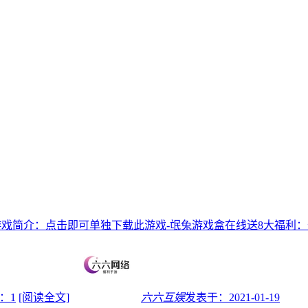
戏简介：点击即可单独下载此游戏-氓兔游戏盒在线送8大福利：开局号
：1
[阅读全文]
六六互娱
发表于：
2021-01-19