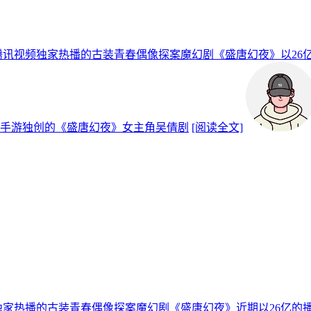
腾讯视频独家热播的古装青春偶像探案魔幻剧《盛唐幻夜》以26
手游独创的《盛唐幻夜》女主角吴倩剧
[阅读全文]
独家热播的古装青春偶像探案魔幻剧《盛唐幻夜》近期以26亿的