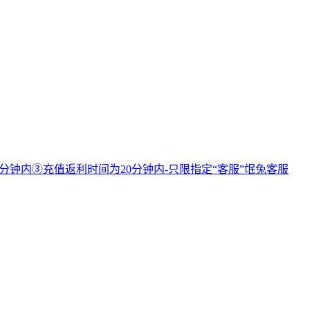
分钟内③充值返利时间为20分钟内-只限指定“客服”氓兔客服