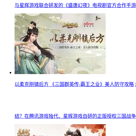
与星辉游戏联合研发的《盛唐幻夜》电视剧官方合作手游
以柔克刚镇后方 《三国群英传-霸王之业》美人防守攻略
结？在腾讯游戏独代、星辉游戏自研的正版授权三国战争