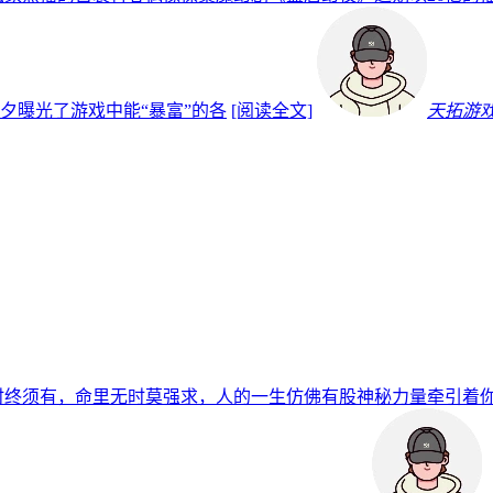
夕曝光了游戏中能“暴富”的各
[阅读全文]
天拓游
时终须有，命里无时莫强求，人的一生仿佛有股神秘力量牵引着