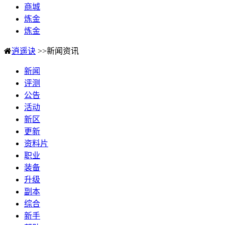
商城
炼金
炼金
逍遥诀
>>新闻资讯
新闻
评测
公告
活动
新区
更新
资料片
职业
装备
升级
副本
综合
新手