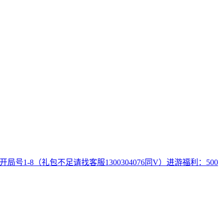
1-8（礼包不足请找客服1300304076同V）进游福利：500