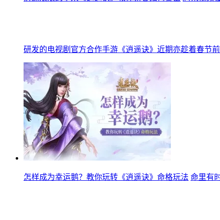
研发的电视剧官方合作手游《逍遥诀》近期亦趁着春节前
怎样成为幸运鹅？教你玩转《逍遥诀》命格玩法
命里有