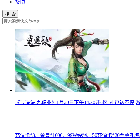
帮助
搜 索
《逍遥诀-九职业》1月20日下午14.30开6区-礼包送不停
游
充值卡*3、金票*1000、99W经验、50充值卡*20至尊礼包