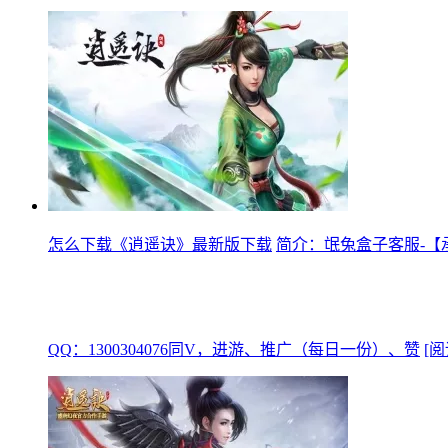
怎么下载《逍遥诀》最新版下载
简介：氓兔盒子客服-【
QQ：1300304076同V，进游、推广（每日一份）、赞
[