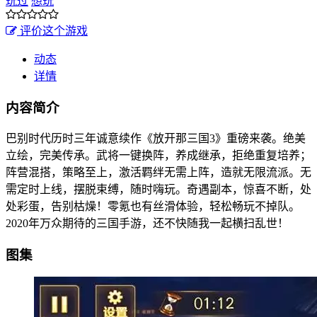
玩过
想玩
评价这个游戏
动态
详情
内容简介
巴别时代历时三年诚意续作《放开那三国3》重磅来袭。绝美
立绘，完美传承。武将一键换阵，养成继承，拒绝重复培养；
阵营混搭，策略至上，激活羁绊无需上阵，造就无限流派。无
需定时上线，摆脱束缚，随时嗨玩。奇遇副本，惊喜不断，处
处彩蛋，告别枯燥！零氪也有丝滑体验，轻松畅玩不掉队。
2020年万众期待的三国手游，还不快随我一起横扫乱世！
图集