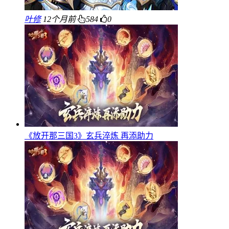
叶修
12个月前
584
0
《放开那三国3》玄兵淬炼 再添助力