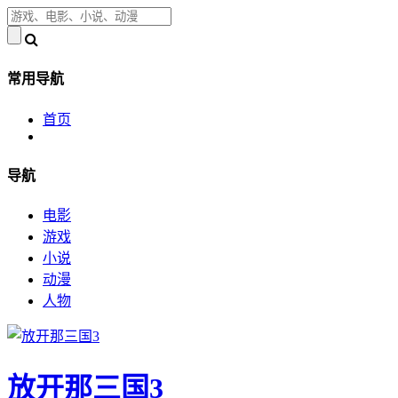
常用导航
首页
导航
电影
游戏
小说
动漫
人物
放开那三国3