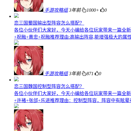
手游攻略组
3年前
1000+
0
恋三国蜀国输出型阵容怎么搭配？
各位小伙伴们大家好，今天小编给各位玩家带来一篇全新
+祝融+黄忠+祝融推荐理由:高输出阵容,能增强极大的属
手游攻略组
3年前
871
0
恋三国魏国控制型阵容怎么搭配？
各位小伙伴们大家好，今天小编给各位玩家带来一篇全新
+许褚+张郃+乐进推荐理由：控制型阵容，阵容中有眩