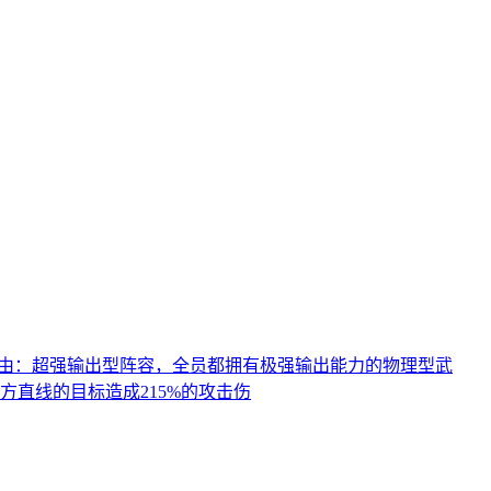
理由：超强输出型阵容，全员都拥有极强输出能力的物理型武
直线的目标造成215%的攻击伤