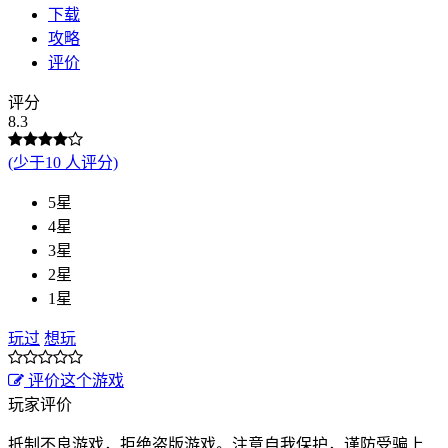
下载
攻略
评价
评分
8.3
(少于10 人评分)
5星
4星
3星
2星
1星
玩过
想玩
评价这个游戏
玩家评价
抵制不良游戏，拒绝盗版游戏。注意自我保护，谨防受骗上